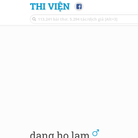
THI VIỆN
dang ho lam