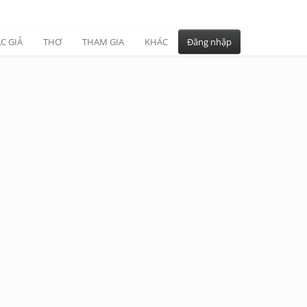
C GIẢ
THƠ
THAM GIA
KHÁC
Đăng nhập