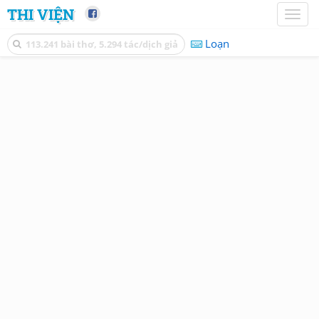
THI VIỆN
Toggl
naviga
Loạn