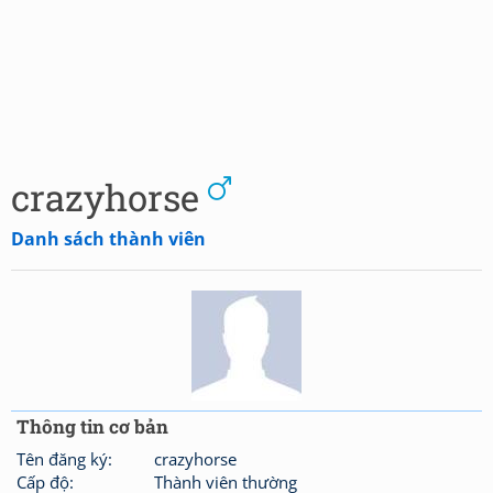
crazyhorse
Danh sách thành viên
Thông tin cơ bản
Tên đăng ký:
crazyhorse
Cấp độ:
Thành viên thường