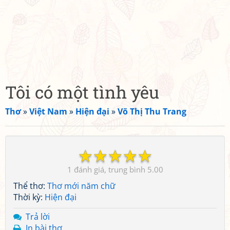
Tôi có một tình yêu
Thơ
»
Việt Nam
»
Hiện đại
»
Võ Thị Thu Trang
☆
☆
☆
☆
☆
1
5.00
Thể thơ:
Thơ mới năm chữ
Thời kỳ:
Hiện đại
Trả lời
In bài thơ