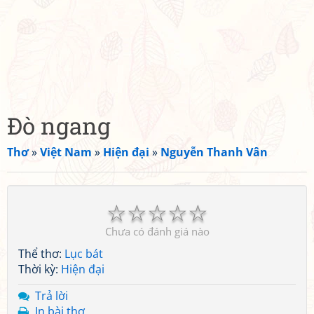
Đò ngang
Thơ
»
Việt Nam
»
Hiện đại
»
Nguyễn Thanh Vân
☆
☆
☆
☆
☆
Chưa có đánh giá nào
Thể thơ:
Lục bát
Thời kỳ:
Hiện đại
Trả lời
In bài thơ