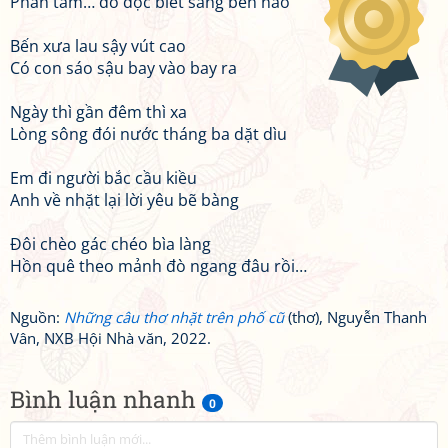
Phân tâm… đò dọc biết sang bên nào
Bến xưa lau sậy vút cao
Có con sáo sậu bay vào bay ra
Ngày thì gần đêm thì xa
Lòng sông đói nước tháng ba dặt dìu
Em đi người bắc cầu kiều
Anh về nhặt lại lời yêu bẽ bàng
Đôi chèo gác chéo bìa làng
Hồn quê theo mảnh đò ngang đâu rồi…
Nguồn:
Những câu thơ nhặt trên phố cũ
(thơ), Nguyễn Thanh
Vân, NXB Hội Nhà văn, 2022.
Bình luận nhanh
0