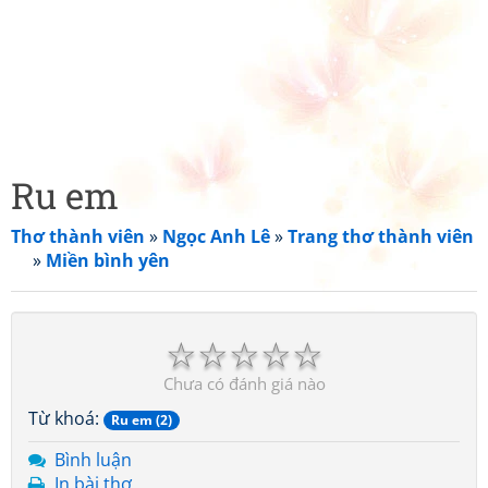
Ru em
Thơ thành viên
»
Ngọc Anh Lê
»
Trang thơ thành viên
»
Miền bình yên
☆
☆
☆
☆
☆
Chưa có đánh giá nào
Từ khoá:
Ru em (2)
Bình luận
In bài thơ