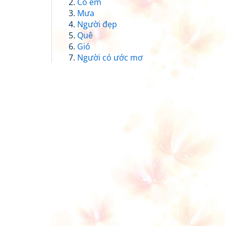
Cô em
Mưa
Người đẹp
Quê
Gió
Người có ước mơ