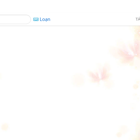
Loạn
TÁ