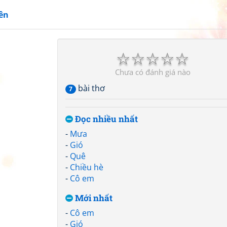
ên
☆
☆
☆
☆
☆
Chưa có đánh giá nào
bài thơ
7
Đọc nhiều nhất
-
Mưa
-
Gió
-
Quê
-
Chiều hè
-
Cô em
Mới nhất
-
Cô em
-
Gió