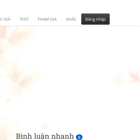
C GIẢ
THƠ
THAM GIA
KHÁC
Đăng nhập
Bình luận nhanh
0