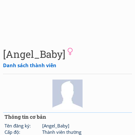
[Angel_Baby]
Danh sách thành viên
Thông tin cơ bản
Tên đăng ký:
[Angel_Baby]
Cấp độ:
Thành viên thường