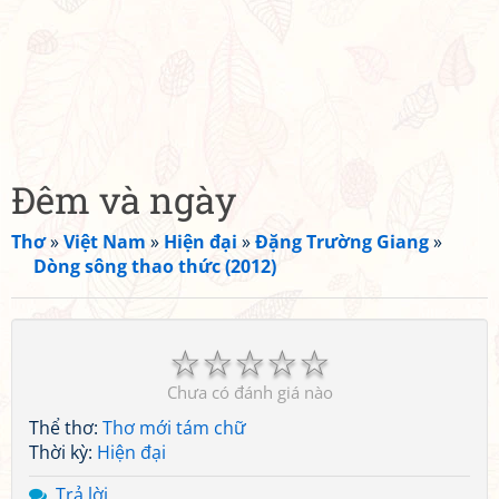
Đêm và ngày
Thơ
»
Việt Nam
»
Hiện đại
»
Đặng Trường Giang
»
Dòng sông thao thức (2012)
☆
☆
☆
☆
☆
Chưa có đánh giá nào
Thể thơ:
Thơ mới tám chữ
Thời kỳ:
Hiện đại
Trả lời