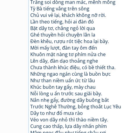
Trăng soi dòng man mác, mênh mông
Tỳ Bà tiếng vẳng trên sông
Chủ vui vẻ lại, khách không nỡ rời.
Lần theo tiếng, hỏi ai đàn đó
Bặt dây tơ, chẳng ngỏ lời qua
Ghé thuyền hỏi chuyện lân la
Đèn khêu, rượu rót tiệc hoa lại bầy.
Mời mấy lượt, đàn tay ôm đến
Khuôn mặt nàng tơ phím nửa che
Lên dây, đàn dạo thoảng nghe
Chưa thành khúc điệu, có bề thiết tha.
Những ngao ngán cùng là buồn bực
Như than niềm uẩn ức từ lâu
Khúc buồn tay gẩy, mày chau
Nỗi lòng u ẩn trước sau giãi bầy.
Nắn nhẹ gẩy, đường dây buông bắt
Trước Nghê Thường, bỗng thoắt Lục Yêu
Dây to như đổ mưa rào
Véo von dây nhỏ thì thào niềm tây.
Cung cao thấp, lựa dây nhấn phím
Mâm ngọc đâu như tiếng châu rơi