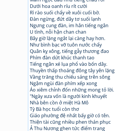
Dưới hoa oanh ríu rít cười
Rì rào suối chẩy về xuôi cuối bờ.
Đàn ngừng, đứt dây tơ suối lạnh
Ngưng cung đàn, im hẳn tiếng ngân
U tình, nỗi hận chan chan
Bây giờ lặng ngắt lại càng hay hơn.
Như bình bạc vỡ tuôn nước chẩy
Quân kỵ xông, tiếng gẫy thương đao
Phím đàn dứt khúc thanh tao
Tiếng ngân xé lụa phổ vào bốn dây.
Thuyền thấp thoáng đông tây yên lặng
Vầng trăng thu chiếu sáng trên sông
Ngậm ngùi đàn phím xếp xong
Áo xiêm chỉnh đốn những mong tỏ lời.
"Ngày xưa vốn là người kinh khuyết
Nhà bên cồn ở miệt Hà Mô
Tỳ Bà học tuổi còn thơ
Giáo phường đệ nhất bấy giờ có tên.
Thiện tài cũng nhiều phen thán phục
Ả Thu Nương ghen tức điểm trang