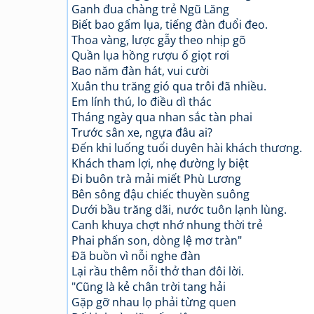
Ganh đua chàng trẻ Ngũ Lăng
Biết bao gấm lụa, tiếng đàn đuổi đeo.
Thoa vàng, lược gẫy theo nhịp gõ
Quần lụa hồng rượu ố giọt rơi
Bao năm đàn hát, vui cười
Xuân thu trăng gió qua trôi đã nhiều.
Em lính thú, lo điều dì thác
Tháng ngày qua nhan sắc tàn phai
Trước sân xe, ngựa đâu ai?
Đến khi luống tuổi duyên hài khách thương.
Khách tham lợi, nhẹ đường ly biệt
Đi buôn trà mải miết Phù Lương
Bên sông đậu chiếc thuyền suông
Dưới bầu trăng dãi, nước tuôn lạnh lùng.
Canh khuya chợt nhớ nhung thời trẻ
Phai phấn son, dòng lệ mơ tràn"
Đã buồn vì nỗi nghe đàn
Lại rầu thêm nỗi thở than đôi lời.
"Cũng là kẻ chân trời tang hải
Gặp gỡ nhau lọ phải từng quen