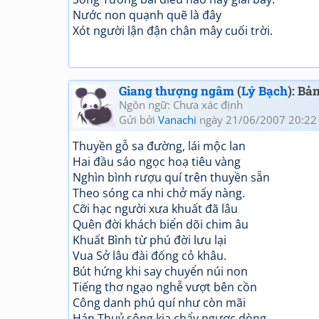
Nước non quạnh quẽ là đây
Xót người lận đận chân mây cuối trời.
Giang thượng ngâm
(
Lý Bạch
): Bả
Ngôn ngữ: Chưa xác định
Gửi bởi
Vanachi
ngày 21/06/2007 20:22
Thuyền gỗ sa đường, lái mộc lan
Hai đầu sáo ngọc hoạ tiêu vàng
Nghìn bình rượu quí trên thuyền sẵn
Theo sóng ca nhi chở mấy nàng.
Cỡi hạc người xưa khuất đã lâu
Quên đời khách biển dõi chim âu
Khuất Bình từ phú đời lưu lại
Vua Sở lâu đài đống cỏ khâu.
Bút hứng khi say chuyển núi non
Tiếng thơ ngạo nghễ vượt bên cồn
Công danh phú quí như còn mãi
Hán Thuỷ sông kia chẩy ngược dòng.