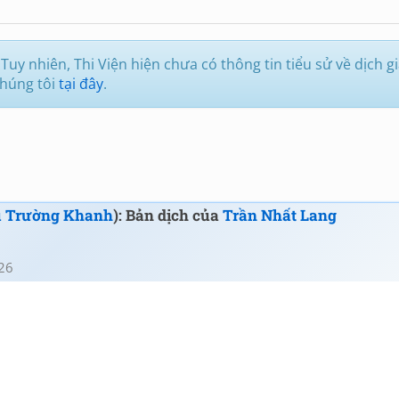
Tuy nhiên, Thi Viện hiện chưa có thông tin tiểu sử về dịch g
chúng tôi
tại đây
.
 Trường Khanh
): Bản dịch của
Trần Nhất Lang
26