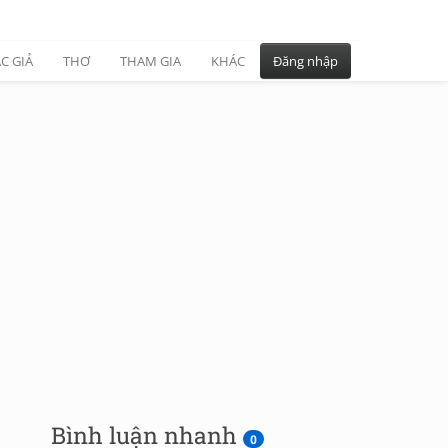
C GIẢ
THƠ
THAM GIA
KHÁC
Đăng nhập
Bình luận nhanh
0