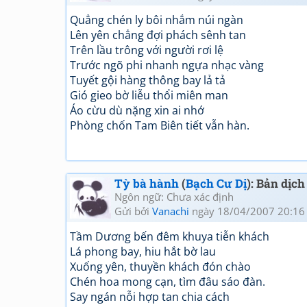
Quẳng chén ly bôi nhắm núi ngàn
Lên yên chẳng đợi phách sênh tan
Trên lầu trông với người rơi lệ
Trước ngõ phi nhanh ngựa nhạc vàng
Tuyết gội hàng thông bay lả tả
Gió gieo bờ liễu thổi miên man
Áo cừu dù nặng xin ai nhớ
Phòng chốn Tam Biên tiết vẫn hàn.
Tỳ bà hành
(
Bạch Cư Dị
): Bản dịc
Ngôn ngữ: Chưa xác định
Gửi bởi
Vanachi
ngày 18/04/2007 20:16
Tầm Dương bến đêm khuya tiễn khách
Lá phong bay, hiu hắt bờ lau
Xuống yên, thuyền khách đón chào
Chén hoa mong cạn, tìm đâu sáo đàn.
Say ngán nỗi hợp tan chia cách