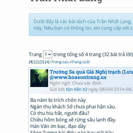
Dưới đây là các bài dịch của Trần Nhất Lang. 
này. Nếu bạn có thông tin, xin cung cấp với 
Trang
trong tổng số 4 trang (32 bài trả lời)
[
1
] [
2
] [
3
] [
4
] ›
Trang sau
»
Trang cuối
Trường Sa quá Giả Nghị trạch
(
Lưu
@www.hoasontrang.us
Ngôn ngữ: Chưa xác định
Gửi bởi
tôn tiền tử
ngày 08/04/2014 08:
Ba năm bị trích chốn này
Ngàn thu khách Sở chưa phai hận sầu.
Cỏ thu hiu hắt, người đâu?
Chiều hôm bóng xế rừng sâu lạnh đầy.
Hán Văn ơn bạc, đạo dầy
Sông Tương bài điếu nào hay giãi bầy.