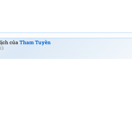
 dịch của
Tham Tuyền
03