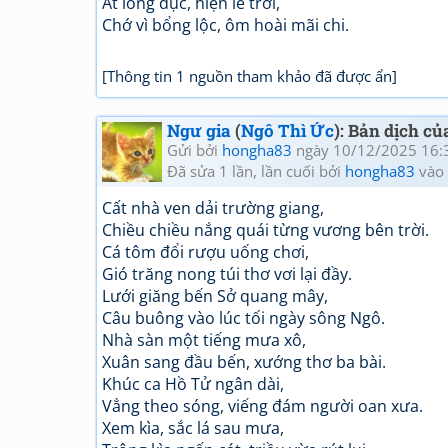
Át lòng dục, hiện lẽ trời,
Chớ vì bổng lộc, ôm hoài mãi chi.
[Thông tin 1 nguồn tham khảo đã được ẩn]
Ngư gia
(
Ngô Thì Ức
): Bản dịch c
Gửi bởi
hongha83
ngày 10/12/2025 16:
Đã sửa 1 lần, lần cuối bởi
hongha83
vào 
Cất nhà ven dải trường giang,
Chiều chiều nắng quái từng vương bên trời.
Cá tôm đổi rượu uống chơi,
Gió trăng nong túi thơ vơi lại đầy.
Lưới giăng bến Sở quang mây,
Câu buông vào lúc tối ngày sông Ngô.
Nhà sàn một tiếng mưa xô,
Xuân sang đầu bến, xướng thơ ba bài.
Khúc ca Hồ Tử ngân dài,
Vẳng theo sóng, viếng đám người oan xưa.
Xem kìa, sắc lá sau mưa,