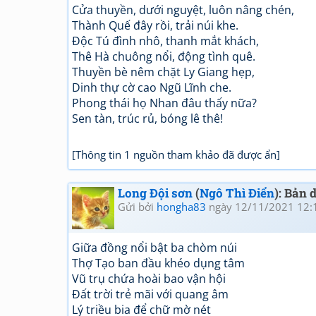
Cửa thuyền, dưới nguyệt, luôn nâng chén,
Thành Quế đây rồi, trải núi khe.
Độc Tú đình nhô, thanh mắt khách,
Thê Hà chuông nổi, động tình quê.
Thuyền bè nêm chặt Ly Giang hẹp,
Dinh thự cờ cao Ngũ Lĩnh che.
Phong thái họ Nhan đâu thấy nữa?
Sen tàn, trúc rủ, bóng lê thê!
[Thông tin 1 nguồn tham khảo đã được ẩn]
Long Đội sơn
(
Ngô Thì Điển
): Bản 
Gửi bởi
hongha83
ngày 12/11/2021 12:
Giữa đồng nổi bật ba chòm núi
Thợ Tạo ban đầu khéo dụng tâm
Vũ trụ chứa hoài bao vận hội
Đất trời trẻ mãi với quang âm
Lý triều bia để chữ mờ nét