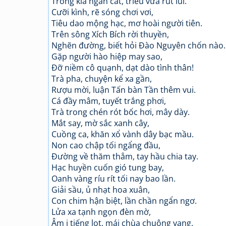
Trông kìa ngấn cát, triều vừa rút lui.
Cưỡi kình, rẽ sóng chơi vơi,
Tiêu dao mộng hạc, mơ hoài người tiên.
Trên sông Xích Bích rời thuyền,
Nghẽn đường, biết hỏi Đào Nguyên chốn nào.
Gặp người hào hiệp may sao,
Đỡ niềm cô quạnh, dạt dào tình thân!
Trà pha, chuyện kể xa gần,
Rượu mời, luận Tấn bàn Tần thêm vui.
Cá đầy mâm, tuyết trắng phơi,
Trà trong chén rót bốc hơi, mây dày.
Mắt say, mờ sắc xanh cây,
Cuồng ca, khăn xổ vành dây bạc mầu.
Non cao chập tối ngẩng đầu,
Đường về thăm thẳm, tay hầu chia tay.
Hạc huyền cuốn gió tung bay,
Oanh vàng ríu rít tối nay bao lần.
Giải sầu, ủ nhạt hoa xuân,
Con chim hận biệt, lần chần ngẩn ngơ.
Lửa xa tạnh ngọn đèn mờ,
Âm i tiếng lọt, mái chùa chuông vang.