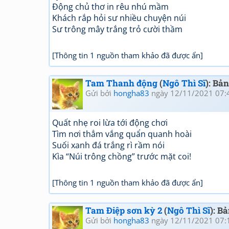
Động chủ thơ in rêu nhú mầm
Khách rắp hỏi sư nhiều chuyện núi
Sư trông mây trắng trỏ cười thầm
[Thông tin 1 nguồn tham khảo đã được ẩn]
Tam Thanh động
(
Ngô Thì Sĩ
): Bả
Gửi bởi
hongha83
ngày 12/11/2021 07:
Quất nhẹ roi lừa tới động chơi
Tìm nơi thẳm vắng quẩn quanh hoài
Suối xanh đá trắng rì rầm nói
Kìa “Núi trông chồng” trước mặt coi!
[Thông tin 1 nguồn tham khảo đã được ẩn]
Tam Điệp sơn kỳ 2
(
Ngô Thì Sĩ
): B
Gửi bởi
hongha83
ngày 12/11/2021 07: