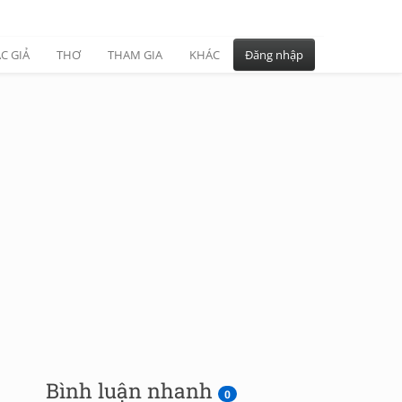
C GIẢ
THƠ
THAM GIA
KHÁC
Đăng nhập
Bình luận nhanh
0