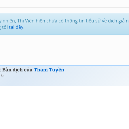
nhiên, Thi Viện hiện chưa có thông tin tiểu sử về dịch giả n
g tôi
tại đây
.
): Bản dịch của
Tham Tuyền
16