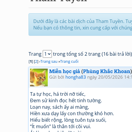
Dưới đây là các bài dịch của Tham Tuyền. Tuy 
Nếu bạn có thông tin, xin cung cấp với chún
Trang
trong tổng số 2 trang (16 bài trả lời)
[
1
] [
2
] ›
Trang sau
»
Trang cuối
Miễn học giả
(
Phùng Khắc Khoan
Gửi bởi
hongha83
ngày 20/05/2026 14:
Ta tự học, há trời nỡ tiếc,
Đem sử kinh đọc hết tinh tường.
Loạn nay, sách ấy ai màng,
Hiền xưa dạy lấy con thường khó hơn.
Hiểu biết rộng, lòng tuôn tựa suối,
“Ít muốn” là thân tới cõi vui.