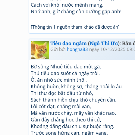
Cách vời khói nước mênh mang,
Nhớ anh, giờ chẳng còn đường gặp anh!
[Thông tin 1 nguồn tham khảo đã được ẩn]
Tiêu dao ngâm
(
Ngô Thì Ức
): Bản
Gửi bởi
hongha83
ngày 10/12/2025 09:
Bờ sông Nhuệ tiêu dao một gã,
Thú tiêu dao suốt cả ngày trời.
Ở, ăn nhờ sức mình thôi,
Không buồn, không sợ, chẳng hoài lo âu.
Thi thư đọc bắt đầu từ nhỏ,
Sách thánh hiền chịu khó chuyên cần.
Lời cốt đạt, chẳng mài văn,
Mà văn nước chảy, mây vần khác nao.
Gần đây chẳng học theo thi cử,
Khoáng đãng đâu chịu sự buộc ràng.
Trước song hứng cạn, ngâm vang,