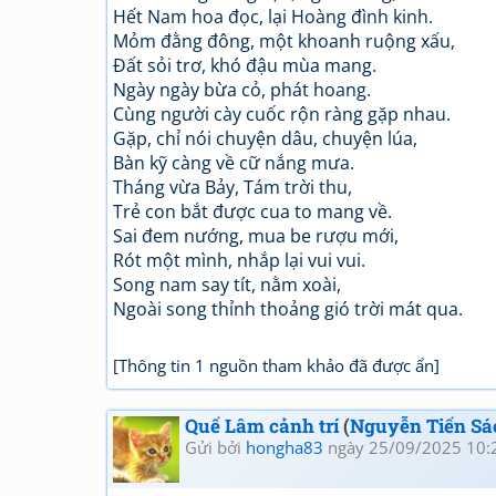
Hết Nam hoa đọc, lại Hoàng đình kinh.
Mỏm đằng đông, một khoanh ruộng xấu,
Đất sỏi trơ, khó đậu mùa mang.
Ngày ngày bừa cỏ, phát hoang.
Cùng người cày cuốc rộn ràng gặp nhau.
Gặp, chỉ nói chuyện dâu, chuyện lúa,
Bàn kỹ càng về cữ nắng mưa.
Tháng vừa Bảy, Tám trời thu,
Trẻ con bắt được cua to mang về.
Sai đem nướng, mua be rượu mới,
Rót một mình, nhắp lại vui vui.
Song nam say tít, nằm xoài,
Ngoài song thỉnh thoảng gió trời mát qua.
[Thông tin 1 nguồn tham khảo đã được ẩn]
Quế Lâm cảnh trí
(
Nguyễn Tiến Sá
Gửi bởi
hongha83
ngày 25/09/2025 10: