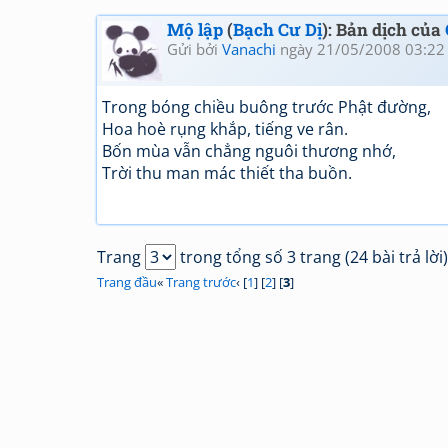
Mộ lập
(
Bạch Cư Dị
): Bản dịch của
Gửi bởi
Vanachi
ngày 21/05/2008 03:22
Trong bóng chiều buông trước Phật đường,
Hoa hoè rụng khắp, tiếng ve rân.
Bốn mùa vẫn chẳng nguôi thương nhớ,
Trời thu man mác thiết tha buồn.
Trang
trong tổng số 3 trang (24 bài trả lời)
Trang đầu
«
Trang trước
‹ [
1
] [
2
] [
3
]