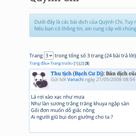
Dưới đây là các bài dịch của Quỳnh Chi. Tuy n
Nếu bạn có thông tin, xin cung cấp với chún
Trang
trong tổng số 3 trang (24 bài trả lời)
Trang đầu
«
Trang trước
‹ [
1
] [
2
] [
3
]
Thu tịch
(
Bạch Cư Dị
): Bản dịch c
Gửi bởi
Vanachi
ngày 21/05/2008 08:54
Lá rơi xào xạc như mưa
Như làn sương trắng trăng khuya ngập sàn
Gối đơn muốn dỗ giấc nồng
Ai người giũ bụi dọn giường cho ta ?