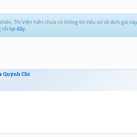
hiên, Thi Viện hiện chưa có thông tin tiểu sử về dịch giả này
g tôi
tại đây
.
ủa
Quỳnh Chi