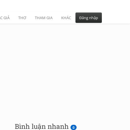
C GIẢ
THƠ
THAM GIA
KHÁC
Đăng nhập
Bình luận nhanh
0