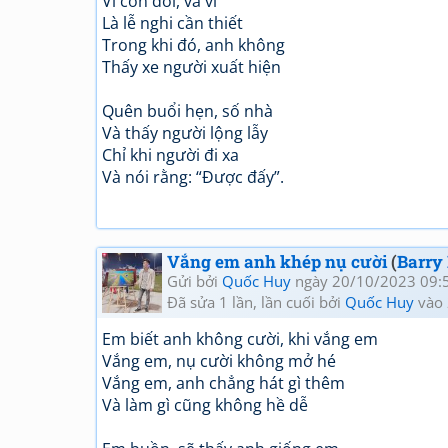
Vì cơn đói, và vì
Là lễ nghi cần thiết
Trong khi đó, anh không
Thấy xe người xuất hiện
Quên buổi hẹn, số nhà
Và thấy người lộng lẫy
Chỉ khi người đi xa
Và nói rằng: “Được đấy”.
Vắng em anh khép nụ cười
(
Barry
Gửi bởi
Quốc Huy
ngày 20/10/2023 09:
Đã sửa 1 lần, lần cuối bởi
Quốc Huy
vào 
Em biết anh không cười, khi vắng em
Vắng em, nụ cười không mở hé
Vắng em, anh chẳng hát gì thêm
Và làm gì cũng không hề dễ