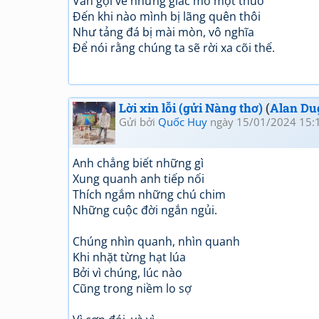
Vẫn gợi về những giấc mơ một thuở
Đến khi nào mình bị lãng quên thôi
Như tảng đá bị mài mòn, vô nghĩa
Để nói rằng chúng ta sẽ rời xa cõi thế.
Lời xin lỗi (gửi Nàng thơ)
(
Alan Du
Gửi bởi
Quốc Huy
ngày 15/01/2024 15:
Anh chẳng biết những gì
Xung quanh anh tiếp nối
Thích ngắm những chú chim
Những cuộc đời ngắn ngủi.
Chúng nhìn quanh, nhìn quanh
Khi nhặt từng hạt lúa
Bởi vì chúng, lúc nào
Cũng trong niềm lo sợ