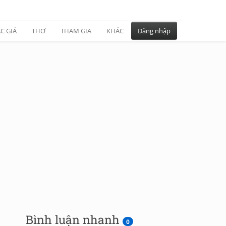
C GIẢ
THƠ
THAM GIA
KHÁC
Đăng nhập
Bình luận nhanh
0