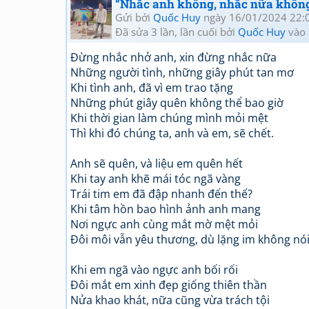
“Nhắc anh không, nhắc nữa không.
Gửi bởi
Quốc Huy
ngày 16/01/2024 22:
Đã sửa 3 lần, lần cuối bởi
Quốc Huy
vào 
Đừng nhắc nhở anh, xin đừng nhắc nữa
Những người tình, những giây phút tan mơ
Khi tình anh, đã vì em trao tặng
Những phút giây quên không thể bao giờ
Khi thời gian làm chúng mình mỏi mệt
Thì khi đó chúng ta, anh và em, sẽ chết.
Anh sẽ quên, và liệu em quên hết
Khi tay anh khẽ mái tóc ngã vàng
Trái tim em đã đập nhanh đến thế?
Khi tâm hồn bao hình ảnh anh mang
Nơi ngực anh cùng mắt mờ mệt mỏi
Đôi môi vẫn yêu thương, dù lặng im không nói
Khi em ngã vào ngực anh bối rối
Đôi mắt em xinh đẹp giống thiên thần
Nửa khao khát, nữa cũng vừa trách tội