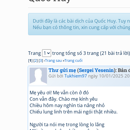
Dưới đây là các bài dịch của Quốc Huy. Tuy nh
Nếu bạn có thông tin, xin cung cấp với chún
Trang
trong tổng số 3 trang (21 bài trả lời)
[
1
] [
2
] [
3
] ›
Trang sau
»
Trang cuối
Thư gửi mẹ
(
Sergei Yesenin
): Bản
Gửi bởi
Tukhiem97
ngày 10/01/2025 20
Mẹ yêu ơi! Mẹ vẫn còn ở đó
Con vẫn đây. Chào mẹ kính yêu
Chiều hôm nay nghìn tia nắng nhỏ
Chiếu lung linh trên mái ngói thật nhiều.
Người ta nói mẹ trong lòng lo lắng