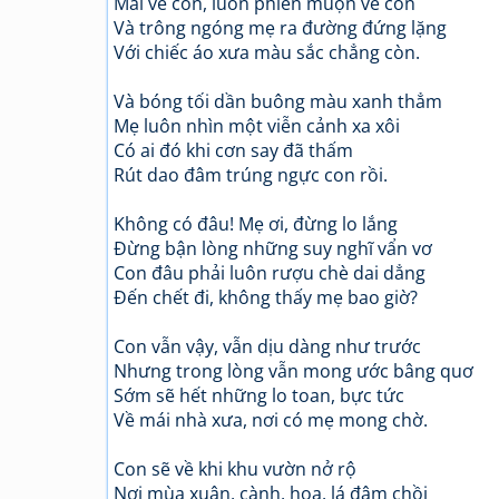
Mãi về con, luôn phiền muộn về con
Và trông ngóng mẹ ra đường đứng lặng
Với chiếc áo xưa màu sắc chẳng còn.
Và bóng tối dần buông màu xanh thẳm
Mẹ luôn nhìn một viễn cảnh xa xôi
Có ai đó khi cơn say đã thấm
Rút dao đâm trúng ngực con rồi.
Không có đâu! Mẹ ơi, đừng lo lắng
Đừng bận lòng những suy nghĩ vẩn vơ
Con đâu phải luôn rượu chè dai dẳng
Đến chết đi, không thấy mẹ bao giờ?
Con vẫn vậy, vẫn dịu dàng như trước
Nhưng trong lòng vẫn mong ước bâng quơ
Sớm sẽ hết những lo toan, bực tức
Về mái nhà xưa, nơi có mẹ mong chờ.
Con sẽ về khi khu vườn nở rộ
Nơi mùa xuân, cành, hoa, lá đâm chồi