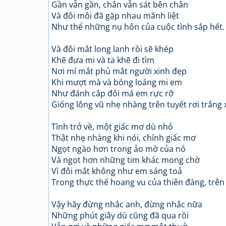
Gần vẫn gần, chân vẫn sát bên chân
Và đôi môi đã gặp nhau mãnh liệt
Như thể những nụ hôn của cuộc tình sắp hết.
Và đôi mắt long lanh rồi sẽ khép
Khẽ đưa mi và ta khẽ đi tìm
Nơi mí mắt phủ mắt người xinh đẹp
Khi mượt mà và bóng loáng mi em
Như đánh cắp đôi má em rực rỡ
Giống lông vũ nhẹ nhàng trên tuyết rơi trắng 
Tình trở về, một giấc mơ dù nhỏ
Thật nhẹ nhàng khi nói, chính giấc mơ
Ngọt ngào hơn trong ảo mờ của nó
Và ngọt hơn những tim khác mong chờ
Vì đôi mắt không như em sáng toả
Trong thực thế hoang vu của thiên đàng, trên
Vậy hãy đừng nhắc anh, đừng nhắc nữa
Những phút giây dù cũng đã qua rồi