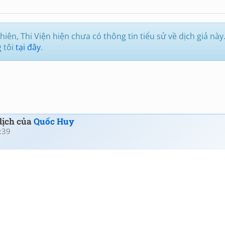
iên, Thi Viện hiện chưa có thông tin tiểu sử về dịch giả này
g tôi
tại đây
.
 dịch của
Quốc Huy
:39