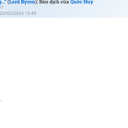
..”
(
Lord Byron
): Bản dịch của
Quốc Huy
07
20/02/2024 15:49
.