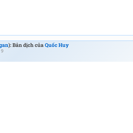
gan
): Bản dịch của
Quốc Huy
19