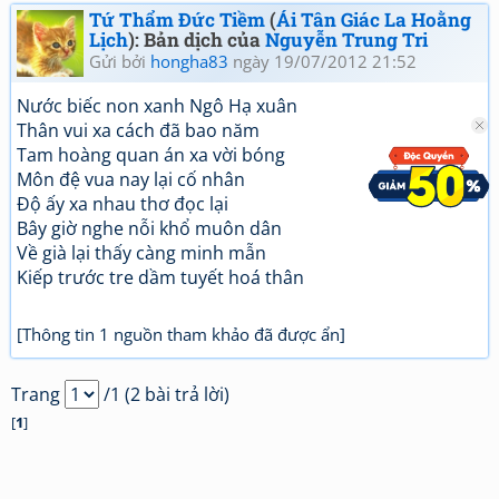
Tứ Thẩm Đức Tiềm
(
Ái Tân Giác La Hoằng
Lịch
): Bản dịch của
Nguyễn Trung Tri
Gửi bởi
hongha83
ngày 19/07/2012 21:52
Nước biếc non xanh Ngô Hạ xuân
Thân vui xa cách đã bao năm
Tam hoàng quan án xa vời bóng
Môn đệ vua nay lại cố nhân
Độ ấy xa nhau thơ đọc lại
Bây giờ nghe nỗi khổ muôn dân
Về già lại thấy càng minh mẫn
Kiếp trước tre dầm tuyết hoá thân
[Thông tin 1 nguồn tham khảo đã được ẩn]
Trang
/1 (2 bài trả lời)
[
1
]