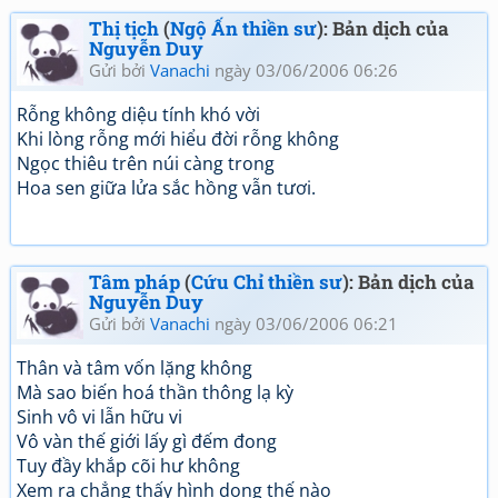
Thị tịch
(
Ngộ Ấn thiền sư
): Bản dịch của
Nguyễn Duy
Gửi bởi
Vanachi
ngày 03/06/2006 06:26
Rỗng không diệu tính khó vời
Khi lòng rỗng mới hiểu đời rỗng không
Ngọc thiêu trên núi càng trong
Hoa sen giữa lửa sắc hồng vẫn tươi.
Tâm pháp
(
Cứu Chỉ thiền sư
): Bản dịch của
Nguyễn Duy
Gửi bởi
Vanachi
ngày 03/06/2006 06:21
Thân và tâm vốn lặng không
Mà sao biến hoá thần thông lạ kỳ
Sinh vô vi lẫn hữu vi
Vô vàn thế giới lấy gì đếm đong
Tuy đầy khắp cõi hư không
Xem ra chẳng thấy hình dong thế nào