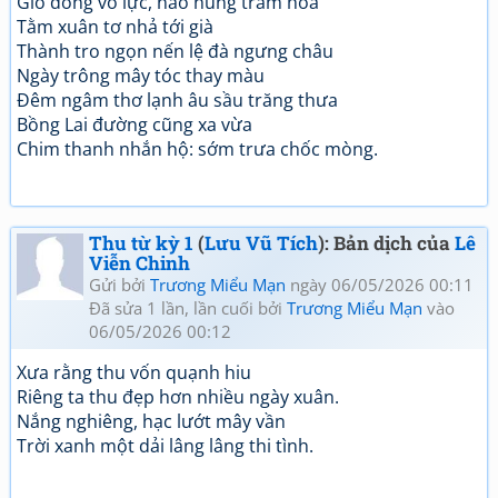
Gió đông vô lực, não nùng trăm hoa
Tằm xuân tơ nhả tới già
Thành tro ngọn nến lệ đà ngưng châu
Ngày trông mây tóc thay màu
Đêm ngâm thơ lạnh âu sầu trăng thưa
Bồng Lai đường cũng xa vừa
Chim thanh nhắn hộ: sớm trưa chốc mòng.
Thu từ kỳ 1
(
Lưu Vũ Tích
): Bản dịch của
Lê
Viễn Chinh
Gửi bởi
Trương Miểu Mạn
ngày 06/05/2026 00:11
Đã sửa 1 lần, lần cuối bởi
Trương Miểu Mạn
vào
06/05/2026 00:12
Xưa rằng thu vốn quạnh hiu
Riêng ta thu đẹp hơn nhiều ngày xuân.
Nắng nghiêng, hạc lướt mây vần
Trời xanh một dải lâng lâng thi tình.