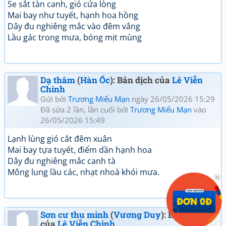
Se sắt tàn canh, gió cứa lòng
Mai bay như tuyết, hạnh hoa hồng
Dây đu nghiêng mắc vào đêm vắng
Lầu gác trong mưa, bóng mịt mùng
Dạ thâm
(
Hàn Ốc
): Bản dịch của
Lê Viễn
Chinh
Gửi bởi
Trương Miểu Mạn
ngày 26/05/2026 15:29
Đã sửa 2 lần, lần cuối bởi
Trương Miểu Mạn
vào
26/05/2026 15:49
Lạnh lùng gió cắt đêm xuân
Mai bay tựa tuyết, điểm dần hạnh hoa
Dây đu nghiêng mắc canh tà
Mông lung lầu các, nhạt nhoà khói mưa.
Sơn cư thu minh
(
Vương Duy
): Bản dịch
của
Lê Viễn Chinh