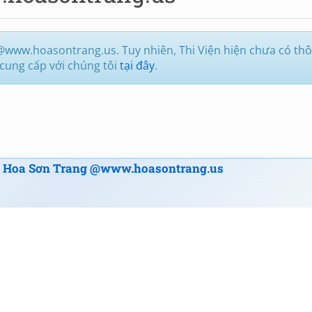
@www.hoasontrang.us. Tuy nhiên, Thi Viện hiện chưa có thôn
n cung cấp với chúng tôi
tại đây
.
a
Hoa Sơn Trang @www.hoasontrang.us