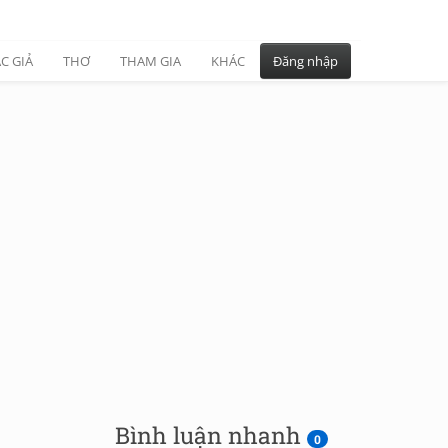
C GIẢ
THƠ
THAM GIA
KHÁC
Đăng nhập
Bình luận nhanh
0