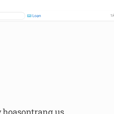
Loạn
TÁ
hoasontrang.us