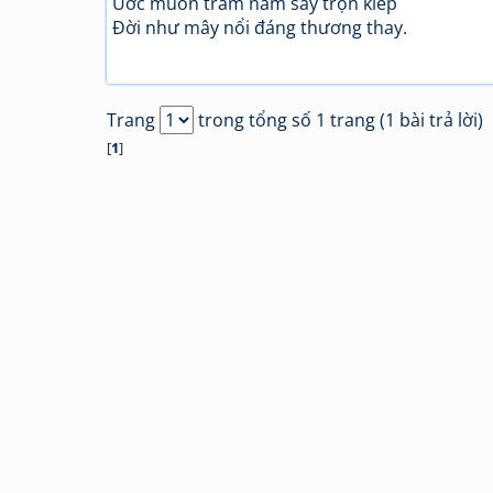
Ước muốn trăm năm say trọn kiếp
Đời như mây nổi đáng thương thay.
Trang
trong tổng số 1 trang (1 bài trả lời)
[
1
]