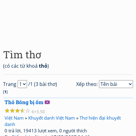
Tìm thơ
(có các từ khoá
thỏ
)
Trang
/1 (3 bài thơ)
Xếp theo:
[
1
]
Thỏ Bông bị ốm
☆
☆
☆
☆
☆
6
3.50
Việt Nam
»
Khuyết danh Việt Nam
»
Thơ hiện đại khuyết
danh
0 trả lời, 19413 lượt xem, 0 người thích