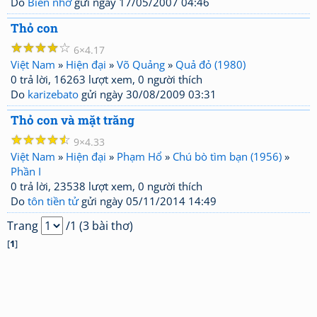
Do
Biển nhớ
gửi ngày 17/05/2007 04:46
Thỏ con
☆
☆
☆
☆
☆
6
4.17
Việt Nam
»
Hiện đại
»
Võ Quảng
»
Quả đỏ (1980)
0 trả lời, 16263 lượt xem, 0 người thích
Do
karizebato
gửi ngày 30/08/2009 03:31
Thỏ con và mặt trăng
☆
☆
☆
☆
☆
9
4.33
Việt Nam
»
Hiện đại
»
Phạm Hổ
»
Chú bò tìm bạn (1956)
»
Phần I
0 trả lời, 23538 lượt xem, 0 người thích
Do
tôn tiền tử
gửi ngày 05/11/2014 14:49
Trang
/1 (3 bài thơ)
[
1
]