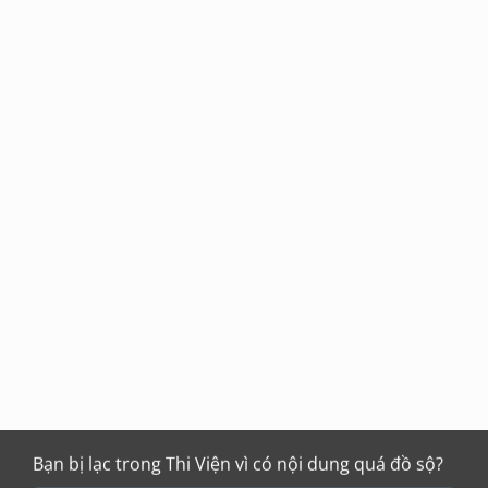
Bạn bị lạc trong Thi Viện vì có nội dung quá đồ sộ?