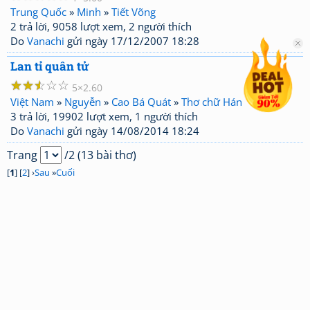
Trung Quốc
»
Minh
»
Tiết Võng
2 trả lời, 9058 lượt xem, 2 người thích
Do
Vanachi
gửi ngày 17/12/2007 18:28
Lan tỉ quân tử
☆
☆
☆
☆
☆
5
2.60
Việt Nam
»
Nguyễn
»
Cao Bá Quát
»
Thơ chữ Hán
3 trả lời, 19902 lượt xem, 1 người thích
Do
Vanachi
gửi ngày 14/08/2014 18:24
Trang
/2 (13 bài thơ)
[
1
] [
2
] ›
Sau
»
Cuối