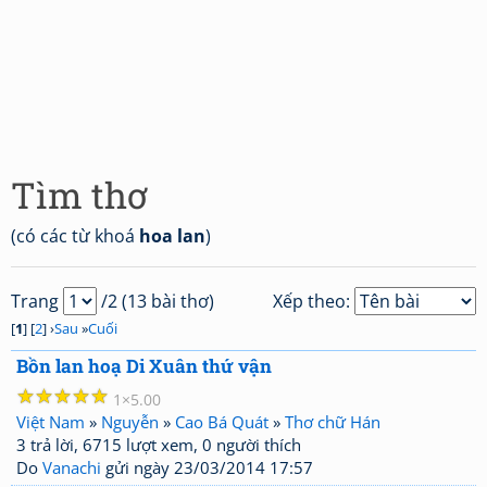
Tìm thơ
(có các từ khoá
hoa lan
)
Trang
/2 (13 bài thơ)
Xếp theo:
[
1
] [
2
] ›
Sau
»
Cuối
Bồn lan hoạ Di Xuân thứ vận
☆
☆
☆
☆
☆
1
5.00
Việt Nam
»
Nguyễn
»
Cao Bá Quát
»
Thơ chữ Hán
3 trả lời, 6715 lượt xem, 0 người thích
Do
Vanachi
gửi ngày 23/03/2014 17:57