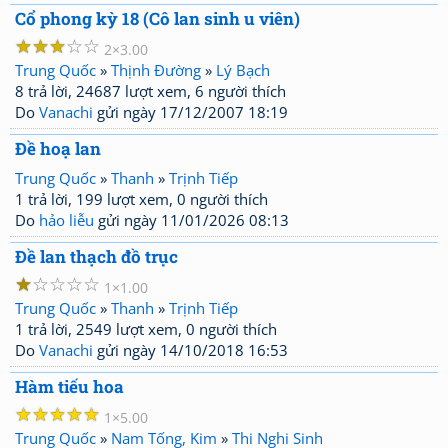
Cổ phong kỳ 18 (Cô lan sinh u viên)
☆
☆
☆
☆
☆
2
3.00
Trung Quốc
»
Thịnh Đường
»
Lý Bạch
8 trả lời, 24687 lượt xem, 6 người thích
Do
Vanachi
gửi ngày 17/12/2007 18:19
Đề hoạ lan
Trung Quốc
»
Thanh
»
Trịnh Tiếp
1 trả lời, 199 lượt xem, 0 người thích
Do
hảo liễu
gửi ngày 11/01/2026 08:13
Đề lan thạch đồ trục
☆
☆
☆
☆
☆
1
1.00
Trung Quốc
»
Thanh
»
Trịnh Tiếp
1 trả lời, 2549 lượt xem, 0 người thích
Do
Vanachi
gửi ngày 14/10/2018 16:53
Hàm tiếu hoa
☆
☆
☆
☆
☆
1
5.00
Trung Quốc
»
Nam Tống, Kim
»
Thi Nghi Sinh