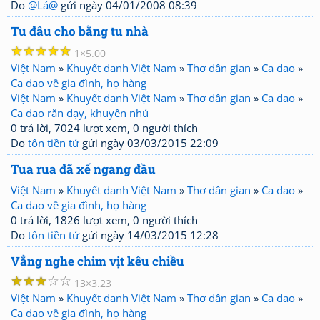
Do
@Lá@
gửi ngày 04/01/2008 08:39
Tu đâu cho bằng tu nhà
☆
☆
☆
☆
☆
1
5.00
Việt Nam
»
Khuyết danh Việt Nam
»
Thơ dân gian
»
Ca dao
»
Ca dao về gia đình, họ hàng
Việt Nam
»
Khuyết danh Việt Nam
»
Thơ dân gian
»
Ca dao
»
Ca dao răn dạy, khuyên nhủ
0 trả lời, 7024 lượt xem, 0 người thích
Do
tôn tiền tử
gửi ngày 03/03/2015 22:09
Tua rua đã xế ngang đầu
Việt Nam
»
Khuyết danh Việt Nam
»
Thơ dân gian
»
Ca dao
»
Ca dao về gia đình, họ hàng
0 trả lời, 1826 lượt xem, 0 người thích
Do
tôn tiền tử
gửi ngày 14/03/2015 12:28
Vẳng nghe chim vịt kêu chiều
☆
☆
☆
☆
☆
13
3.23
Việt Nam
»
Khuyết danh Việt Nam
»
Thơ dân gian
»
Ca dao
»
Ca dao về gia đình, họ hàng