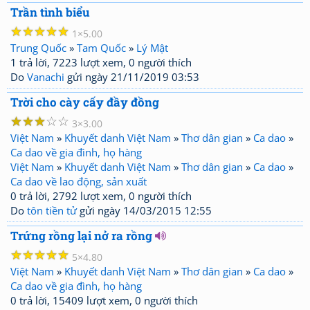
Trần tình biểu
☆
☆
☆
☆
☆
1
5.00
Trung Quốc
»
Tam Quốc
»
Lý Mật
1 trả lời, 7223 lượt xem, 0 người thích
Do
Vanachi
gửi ngày 21/11/2019 03:53
Trời cho cày cấy đầy đồng
☆
☆
☆
☆
☆
3
3.00
Việt Nam
»
Khuyết danh Việt Nam
»
Thơ dân gian
»
Ca dao
»
Ca dao về gia đình, họ hàng
Việt Nam
»
Khuyết danh Việt Nam
»
Thơ dân gian
»
Ca dao
»
Ca dao về lao động, sản xuất
0 trả lời, 2792 lượt xem, 0 người thích
Do
tôn tiền tử
gửi ngày 14/03/2015 12:55
Trứng rồng lại nở ra rồng
☆
☆
☆
☆
☆
5
4.80
Việt Nam
»
Khuyết danh Việt Nam
»
Thơ dân gian
»
Ca dao
»
Ca dao về gia đình, họ hàng
0 trả lời, 15409 lượt xem, 0 người thích