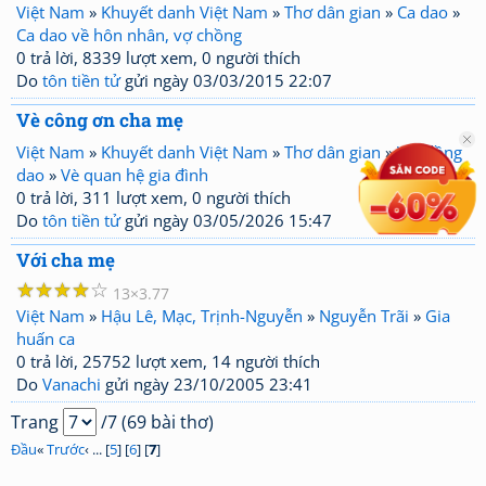
Việt Nam
»
Khuyết danh Việt Nam
»
Thơ dân gian
»
Ca dao
»
Ca dao về hôn nhân, vợ chồng
0 trả lời, 8339 lượt xem, 0 người thích
Do
tôn tiền tử
gửi ngày 03/03/2015 22:07
Vè công ơn cha mẹ
Việt Nam
»
Khuyết danh Việt Nam
»
Thơ dân gian
»
Vè, đồng
dao
»
Vè quan hệ gia đình
0 trả lời, 311 lượt xem, 0 người thích
Do
tôn tiền tử
gửi ngày 03/05/2026 15:47
Với cha mẹ
☆
☆
☆
☆
☆
13
3.77
Việt Nam
»
Hậu Lê, Mạc, Trịnh-Nguyễn
»
Nguyễn Trãi
»
Gia
huấn ca
0 trả lời, 25752 lượt xem, 14 người thích
Do
Vanachi
gửi ngày 23/10/2005 23:41
Trang
/7 (69 bài thơ)
Đầu
«
Trước
‹ ... [
5
] [
6
] [
7
]