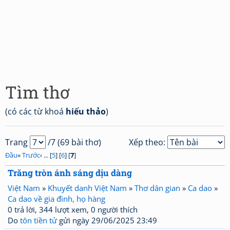
Tìm thơ
(có các từ khoá
hiếu thảo
)
Trang
/7 (69 bài thơ)
Xếp theo:
Đầu
«
Trước
‹ ... [
5
] [
6
] [
7
]
Trăng tròn ánh sáng dịu dàng
Việt Nam
»
Khuyết danh Việt Nam
»
Thơ dân gian
»
Ca dao
»
Ca dao về gia đình, họ hàng
0 trả lời, 344 lượt xem, 0 người thích
Do
tôn tiền tử
gửi ngày 29/06/2025 23:49