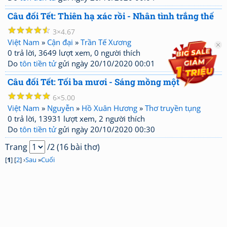
Câu đối Tết: Thiên hạ xác rồi - Nhân tình trắng thế
☆
☆
☆
☆
☆
3
4.67
Việt Nam
»
Cận đại
»
Trần Tế Xương
0 trả lời, 3649 lượt xem, 0 người thích
Do
tôn tiền tử
gửi ngày 20/10/2020 00:01
Câu đối Tết: Tối ba mươi - Sáng mồng một
☆
☆
☆
☆
☆
6
5.00
Việt Nam
»
Nguyễn
»
Hồ Xuân Hương
»
Thơ truyền tụng
0 trả lời, 13931 lượt xem, 2 người thích
Do
tôn tiền tử
gửi ngày 20/10/2020 00:30
Trang
/2 (16 bài thơ)
[
1
] [
2
] ›
Sau
»
Cuối