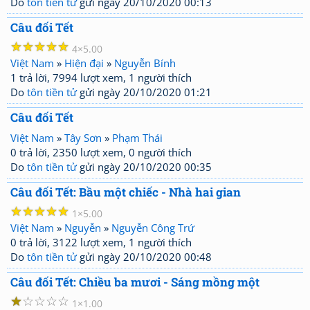
Do
tôn tiền tử
gửi ngày 20/10/2020 00:13
Câu đối Tết
☆
☆
☆
☆
☆
4
5.00
Việt Nam
»
Hiện đại
»
Nguyễn Bính
1 trả lời, 7994 lượt xem, 1 người thích
Do
tôn tiền tử
gửi ngày 20/10/2020 01:21
Câu đối Tết
Việt Nam
»
Tây Sơn
»
Phạm Thái
0 trả lời, 2350 lượt xem, 0 người thích
Do
tôn tiền tử
gửi ngày 20/10/2020 00:35
Câu đối Tết: Bầu một chiếc - Nhà hai gian
☆
☆
☆
☆
☆
1
5.00
Việt Nam
»
Nguyễn
»
Nguyễn Công Trứ
0 trả lời, 3122 lượt xem, 1 người thích
Do
tôn tiền tử
gửi ngày 20/10/2020 00:48
Câu đối Tết: Chiều ba mươi - Sáng mồng một
☆
☆
☆
☆
☆
1
1.00