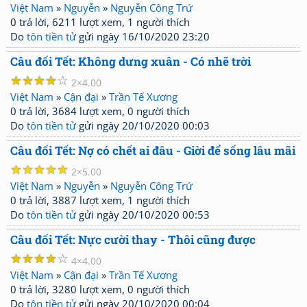
Việt Nam
»
Nguyễn
»
Nguyễn Công Trứ
0 trả lời, 6211 lượt xem, 1 người thích
Do
tôn tiền tử
gửi ngày 16/10/2020 23:20
Câu đối Tết: Không dưng xuân - Có nhẽ trời
☆
☆
☆
☆
☆
2
4.00
Việt Nam
»
Cận đại
»
Trần Tế Xương
0 trả lời, 3684 lượt xem, 0 người thích
Do
tôn tiền tử
gửi ngày 20/10/2020 00:03
Câu đối Tết: Nợ có chết ai đâu - Giời để sống lâu mãi
☆
☆
☆
☆
☆
2
5.00
Việt Nam
»
Nguyễn
»
Nguyễn Công Trứ
0 trả lời, 3887 lượt xem, 1 người thích
Do
tôn tiền tử
gửi ngày 20/10/2020 00:53
Câu đối Tết: Nực cười thay - Thôi cũng được
☆
☆
☆
☆
☆
4
4.00
Việt Nam
»
Cận đại
»
Trần Tế Xương
0 trả lời, 3280 lượt xem, 0 người thích
Do
tôn tiền tử
gửi ngày 20/10/2020 00:04