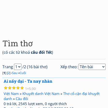
Tìm thơ
(có các từ khoá
câu đối Tết
)
Trang
/2 (16 bài thơ)
Xếp theo:
[
1
] [
2
] ›
Sau
»
Cuối
Ai nấy dại - Ta nay nhàn
☆
☆
☆
☆
☆
1
5.00
Việt Nam
»
Khuyết danh Việt Nam
»
Thơ cổ-cận đại khuyết
danh
»
Câu đối
0 trả lời, 2545 lượt xem, 0 người thích