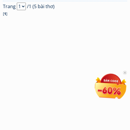
Trang
/1 (5 bài thơ)
[
1
]