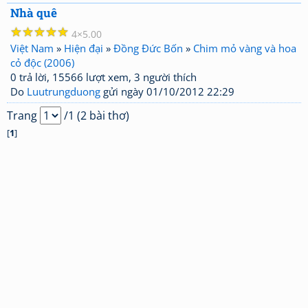
Nhà quê
☆
☆
☆
☆
☆
4
5.00
Việt Nam
»
Hiện đại
»
Đồng Đức Bốn
»
Chim mỏ vàng và hoa
cỏ độc (2006)
0 trả lời, 15566 lượt xem, 3 người thích
Do
Luutrungduong
gửi ngày 01/10/2012 22:29
Trang
/1 (2 bài thơ)
[
1
]