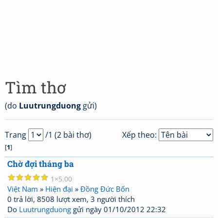
Tìm thơ
(do
Luutrungduong
gửi)
Trang
/1 (2 bài thơ)
Xếp theo:
[
1
]
Chờ đợi tháng ba
☆
☆
☆
☆
☆
1
5.00
Việt Nam
»
Hiện đại
»
Đồng Đức Bốn
0 trả lời, 8508 lượt xem, 3 người thích
Do
Luutrungduong
gửi ngày 01/10/2012 22:32