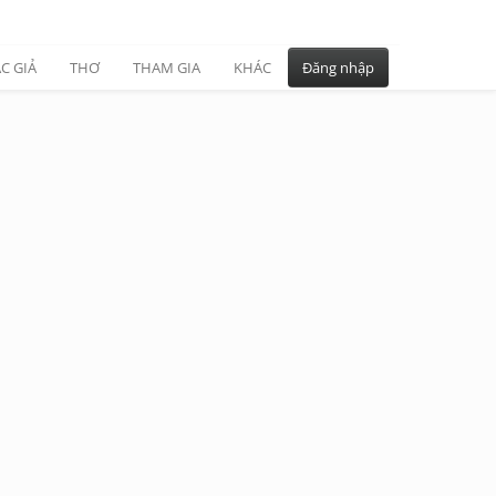
C GIẢ
THƠ
THAM GIA
KHÁC
Đăng nhập