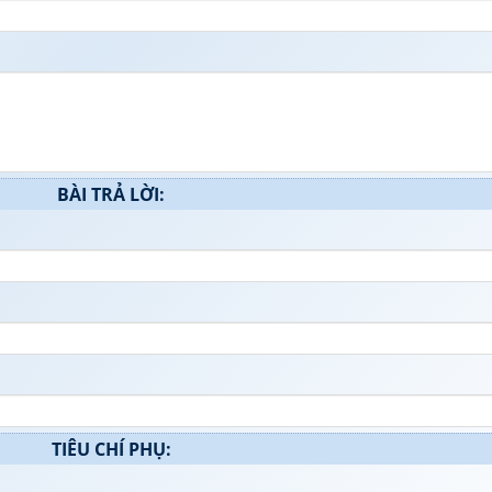
BÀI TRẢ LỜI:
TIÊU CHÍ PHỤ: