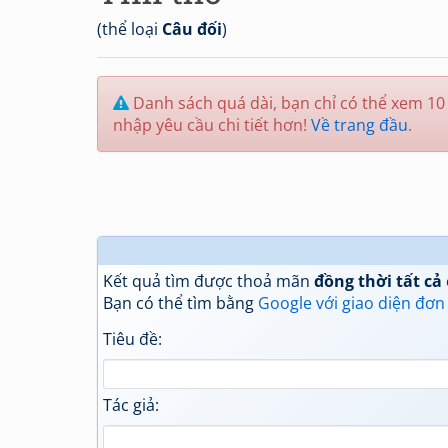
(thể loại
Câu đối
)
Danh sách quá dài, bạn chỉ có thể xem 10 
nhập yêu cầu chi tiết hơn!
Về trang đầu
.
Kết quả tìm được thoả mãn
đồng thời tất cả
Bạn có thể tìm bằng
Google với giao diện đơn
Tiêu đề:
Tác giả: