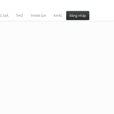
C GIẢ
THƠ
THAM GIA
KHÁC
Đăng nhập