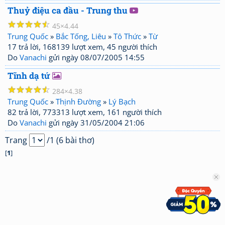
Thuỷ điệu ca đầu - Trung thu
☆
☆
☆
☆
☆
45
4.44
Trung Quốc
»
Bắc Tống, Liêu
»
Tô Thức
»
Từ
17 trả lời, 168139 lượt xem, 45 người thích
Do
Vanachi
gửi ngày 08/07/2005 14:55
Tĩnh dạ tứ
☆
☆
☆
☆
☆
284
4.38
Trung Quốc
»
Thịnh Đường
»
Lý Bạch
82 trả lời, 773313 lượt xem, 161 người thích
Do
Vanachi
gửi ngày 31/05/2004 21:06
Trang
/1 (6 bài thơ)
[
1
]