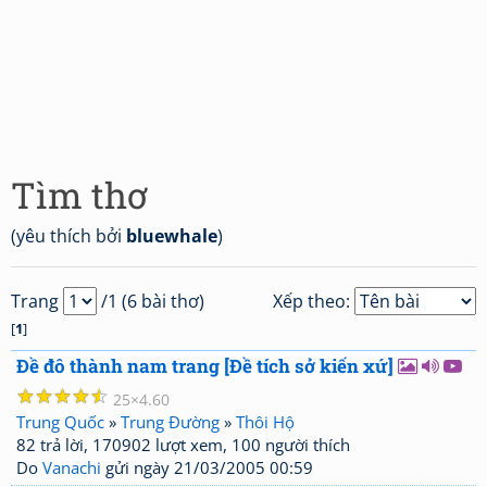
Tìm thơ
(yêu thích bởi
bluewhale
)
Trang
/1 (6 bài thơ)
Xếp theo:
[
1
]
Đề đô thành nam trang [Đề tích sở kiến xứ]
☆
☆
☆
☆
☆
25
4.60
Trung Quốc
»
Trung Đường
»
Thôi Hộ
82 trả lời, 170902 lượt xem, 100 người thích
Do
Vanachi
gửi ngày 21/03/2005 00:59