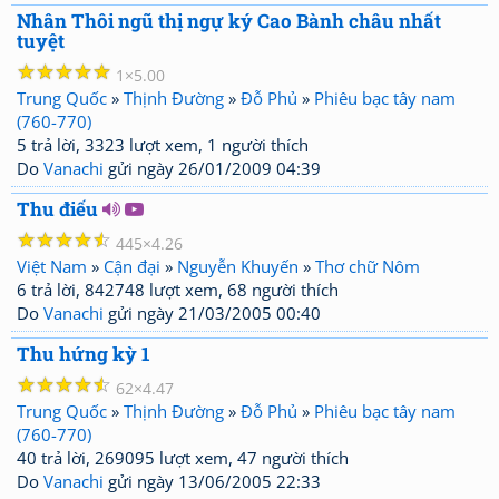
Nhân Thôi ngũ thị ngự ký Cao Bành châu nhất
tuyệt
☆
☆
☆
☆
☆
1
5.00
Trung Quốc
»
Thịnh Đường
»
Đỗ Phủ
»
Phiêu bạc tây nam
(760-770)
5 trả lời, 3323 lượt xem, 1 người thích
Do
Vanachi
gửi ngày 26/01/2009 04:39
Thu điếu
☆
☆
☆
☆
☆
445
4.26
Việt Nam
»
Cận đại
»
Nguyễn Khuyến
»
Thơ chữ Nôm
6 trả lời, 842748 lượt xem, 68 người thích
Do
Vanachi
gửi ngày 21/03/2005 00:40
Thu hứng kỳ 1
☆
☆
☆
☆
☆
62
4.47
Trung Quốc
»
Thịnh Đường
»
Đỗ Phủ
»
Phiêu bạc tây nam
(760-770)
40 trả lời, 269095 lượt xem, 47 người thích
Do
Vanachi
gửi ngày 13/06/2005 22:33