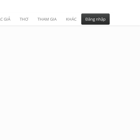
C GIẢ
THƠ
THAM GIA
KHÁC
Đăng nhập