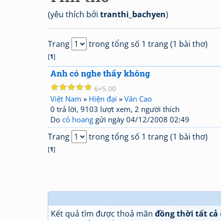
(yêu thích bởi
tranthi_bachyen
)
Trang
trong tổng số 1 trang (1 bài thơ)
[
1
]
Anh có nghe thấy không
☆
☆
☆
☆
☆
6
5.00
Việt Nam
»
Hiện đại
»
Văn Cao
0 trả lời, 9103 lượt xem, 2 người thích
Do
cỏ hoang
gửi ngày 04/12/2008 02:49
Trang
trong tổng số 1 trang (1 bài thơ)
[
1
]
Kết quả tìm được thoả mãn
đồng thời tất cả