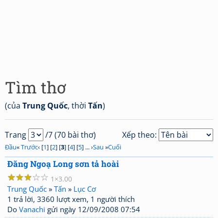
Tìm thơ
(của
Trung Quốc
, thời
Tấn
)
Trang
/7 (70 bài thơ)
Xếp theo:
Đầu
«
Trước
‹ [
1
] [
2
] [
3
] [
4
] [
5
] ... ›
Sau
»
Cuối
Đăng Ngoạ Long sơn tả hoài
☆
☆
☆
☆
☆
1
3.00
Trung Quốc
»
Tấn
»
Lục Cơ
1 trả lời, 3360 lượt xem, 1 người thích
Do
Vanachi
gửi ngày 12/09/2008 07:54