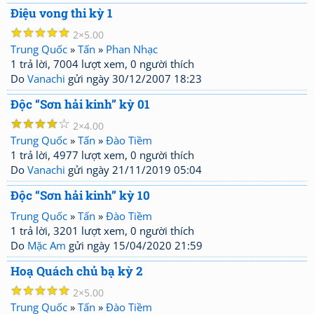
Điệu vong thi kỳ 1
☆
☆
☆
☆
☆
2
5.00
Trung Quốc
»
Tấn
»
Phan Nhạc
1 trả lời, 7004 lượt xem, 0 người thích
Do
Vanachi
gửi ngày 30/12/2007 18:23
Độc “Sơn hải kinh” kỳ 01
☆
☆
☆
☆
☆
2
4.00
Trung Quốc
»
Tấn
»
Đào Tiềm
1 trả lời, 4977 lượt xem, 0 người thích
Do
Vanachi
gửi ngày 21/11/2019 05:04
Độc “Sơn hải kinh” kỳ 10
Trung Quốc
»
Tấn
»
Đào Tiềm
1 trả lời, 3201 lượt xem, 0 người thích
Do
Mặc Am
gửi ngày 15/04/2020 21:59
Hoạ Quách chủ bạ kỳ 2
☆
☆
☆
☆
☆
2
5.00
Trung Quốc
»
Tấn
»
Đào Tiềm