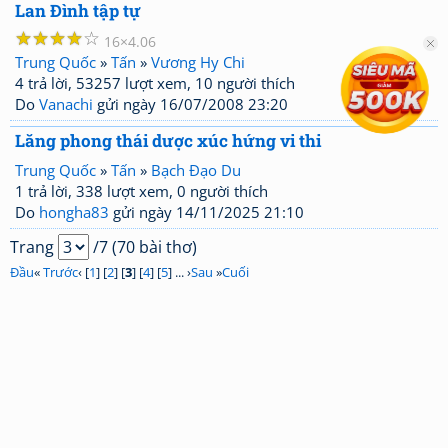
Lan Đình tập tự
☆
☆
☆
☆
☆
16
4.06
Trung Quốc
»
Tấn
»
Vương Hy Chi
4 trả lời, 53257 lượt xem, 10 người thích
Do
Vanachi
gửi ngày 16/07/2008 23:20
Lăng phong thái dược xúc hứng vi thi
Trung Quốc
»
Tấn
»
Bạch Đạo Du
1 trả lời, 338 lượt xem, 0 người thích
Do
hongha83
gửi ngày 14/11/2025 21:10
Trang
/7 (70 bài thơ)
Đầu
«
Trước
‹ [
1
] [
2
] [
3
] [
4
] [
5
] ... ›
Sau
»
Cuối