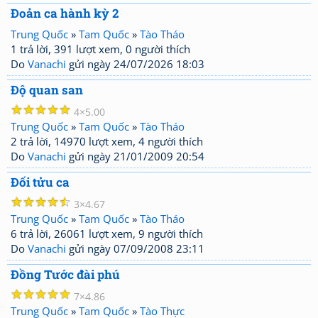
Đoản ca hành kỳ 2
Trung Quốc
»
Tam Quốc
»
Tào Tháo
1 trả lời, 391 lượt xem, 0 người thích
Do
Vanachi
gửi ngày 24/07/2026 18:03
Độ quan san
☆
☆
☆
☆
☆
4
5.00
Trung Quốc
»
Tam Quốc
»
Tào Tháo
2 trả lời, 14970 lượt xem, 4 người thích
Do
Vanachi
gửi ngày 21/01/2009 20:54
Đối tửu ca
☆
☆
☆
☆
☆
3
4.67
Trung Quốc
»
Tam Quốc
»
Tào Tháo
6 trả lời, 26061 lượt xem, 9 người thích
Do
Vanachi
gửi ngày 07/09/2008 23:11
Đồng Tước đài phú
☆
☆
☆
☆
☆
7
4.86
Trung Quốc
»
Tam Quốc
»
Tào Thực