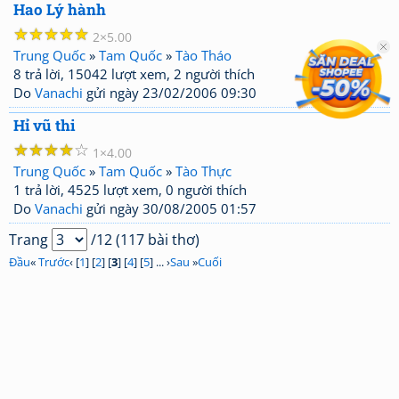
Hao Lý hành
☆
☆
☆
☆
☆
2
5.00
Trung Quốc
»
Tam Quốc
»
Tào Tháo
8 trả lời, 15042 lượt xem, 2 người thích
Do
Vanachi
gửi ngày 23/02/2006 09:30
Hỉ vũ thi
☆
☆
☆
☆
☆
1
4.00
Trung Quốc
»
Tam Quốc
»
Tào Thực
1 trả lời, 4525 lượt xem, 0 người thích
Do
Vanachi
gửi ngày 30/08/2005 01:57
Trang
/12 (117 bài thơ)
Đầu
«
Trước
‹ [
1
] [
2
] [
3
] [
4
] [
5
] ... ›
Sau
»
Cuối