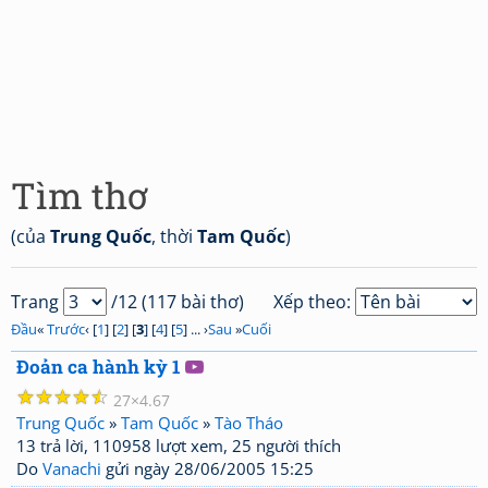
Tìm thơ
(của
Trung Quốc
, thời
Tam Quốc
)
Trang
/12 (117 bài thơ)
Xếp theo:
Đầu
«
Trước
‹ [
1
] [
2
] [
3
] [
4
] [
5
] ... ›
Sau
»
Cuối
Đoản ca hành kỳ 1
☆
☆
☆
☆
☆
27
4.67
Trung Quốc
»
Tam Quốc
»
Tào Tháo
13 trả lời, 110958 lượt xem, 25 người thích
Do
Vanachi
gửi ngày 28/06/2005 15:25