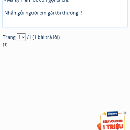
- Mà kỷ niệm ôi, còn gọi ta chi..
Nhắn gửi người em gái tôi thương!!!
Trang
/1 (1 bài trả lời)
[
1
]