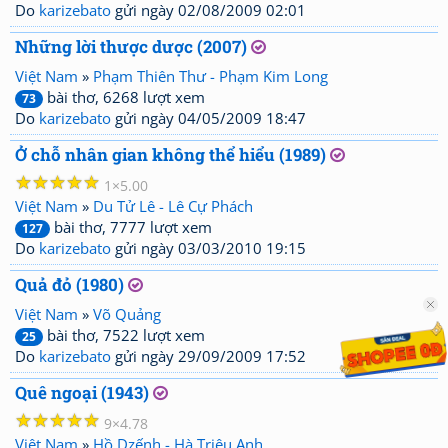
Do
karizebato
gửi ngày 02/08/2009 02:01
Những lời thược dược (2007)
Việt Nam
»
Phạm Thiên Thư - Phạm Kim Long
bài thơ, 6268 lượt xem
73
Do
karizebato
gửi ngày 04/05/2009 18:47
Ở chỗ nhân gian không thể hiểu (1989)
☆
☆
☆
☆
☆
1
5.00
Việt Nam
»
Du Tử Lê - Lê Cự Phách
bài thơ, 7777 lượt xem
127
Do
karizebato
gửi ngày 03/03/2010 19:15
Quả đỏ (1980)
Việt Nam
»
Võ Quảng
bài thơ, 7522 lượt xem
25
Do
karizebato
gửi ngày 29/09/2009 17:52
Quê ngoại (1943)
☆
☆
☆
☆
☆
9
4.78
Việt Nam
»
Hồ Dzếnh - Hà Triệu Anh