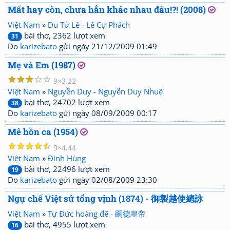
Mất hay còn, chưa hẳn khác nhau đâu!?! (2008)
Việt Nam
»
Du Tử Lê - Lê Cự Phách
bài thơ, 2362 lượt xem
31
Do
karizebato
gửi ngày 21/12/2009 01:49
Mẹ và Em (1987)
☆
☆
☆
☆
☆
9
3.22
Việt Nam
»
Nguyễn Duy - Nguyễn Duy Nhuệ
bài thơ, 24702 lượt xem
38
Do
karizebato
gửi ngày 08/09/2009 00:17
Mê hồn ca (1954)
☆
☆
☆
☆
☆
9
4.44
Việt Nam
»
Đinh Hùng
bài thơ, 22496 lượt xem
19
Do
karizebato
gửi ngày 02/08/2009 23:30
Ngự chế Việt sử tổng vịnh (1874) - 御製越使總詠
Việt Nam
»
Tự Đức hoàng đế - 嗣德皇帝
bài thơ, 4955 lượt xem
16