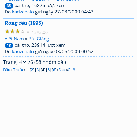
bài thơ, 16875 lượt xem
35
Do
karizebato
gửi ngày 27/08/2009 04:43
Rong rêu (1995)
☆
☆
☆
☆
☆
15
3.00
Việt Nam
»
Bùi Giáng
bài thơ, 23914 lượt xem
18
Do
karizebato
gửi ngày 03/06/2009 00:52
Trang
/6 (58 nhóm bài)
Đầu
«
Trước
‹ ... [
2
] [
3
] [
4
] [
5
] [
6
] ›
Sau
»
Cuối