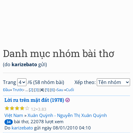
Danh mục nhóm bài thơ
(do
karizebato
gửi)
Trang
/6 (58 nhóm bài)
Xếp theo:
Đầu
«
Trước
‹ ... [
2
] [
3
] [
4
] [
5
] [
6
] ›
Sau
»
Cuối
Lời ru trên mặt đất (1978)
☆
☆
☆
☆
☆
12
3.83
Việt Nam
»
Xuân Quỳnh - Nguyễn Thị Xuân Quỳnh
bài thơ, 22078 lượt xem
34
Do
karizebato
gửi ngày 08/01/2010 04:10