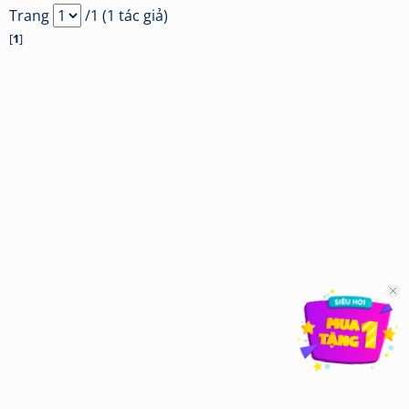
Trang
/1 (1 tác giả)
[
1
]