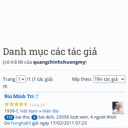
Danh mục các tác giả
(có trả lời của
quangchinhchuongmy
)
Trang
/1 (1 tác giả)
Xếp theo:
[
1
]
Bùi Minh Trí
☆
☆
☆
☆
☆
15
4.33
1939-?,
Việt Nam
»
Hiện đại
bài thơ,
bài dịch, 23556 lượt xem, 4 người thích
115
2
Do
hongha83
gửi ngày 17/02/2011 07:23