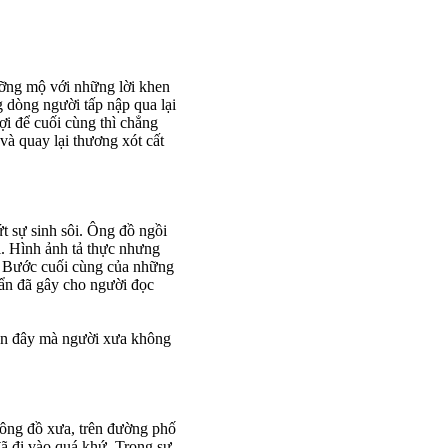
ưỡng mộ với những lời khen
g dòng người tấp nập qua lại
ợi để cuối cùng thì chẳng
và quay lại thương xót cất
ứt sự sinh sôi. Ông đồ ngồi
. Hình ảnh tả thực nhưng
h? Bước cuối cùng của những
 ẩn đã gây cho người đọc
 còn đây mà người xưa không
y ông đồ xưa, trên đường phố
đã đi vào quá khứ. Trong sự