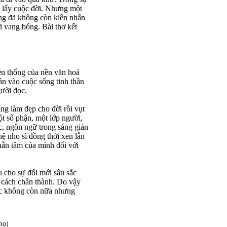
ám lấy cuộc đời. Nhưng một
Ông đã không còn kiên nhẫn
i vang bóng. Bài thơ kết
ền thống của nền văn hoá
n vào cuộc sống tinh thần
gười đọc.
áng làm đẹp cho đời rồi vụt
ột số phận, một lớp người,
c, ngôn ngữ trong sáng giản
ệ nho sĩ đồng thời xen lẫn
hẫn tâm của mình đối với
 cho sự đổi mới sâu sắc
t cách chân thành. Do vậy
học không còn nữa nhưng
họ)