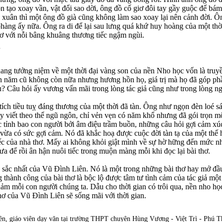
on tạo xoay vần, vật đổi sao dời, ông đồ cố giơ đôi tay gầy guộc để b
xuân thì một ông đồ già cũng không làm sao xoay lại nên cảnh đời. 
hàng ấy nữa. Ông ra di để lại sau lưng quá khứ huy hoàng của một thờ
thơ với nỗi bâng khuâng thương tiếc ngậm ngùi.
ũ
ang tưởng niệm về một thời đại vàng son của nền Nho học vốn là truy
 năm cũ không còn nữa nhưng hương hồn họ, giá trị mà họ đã góp phầ
u? Câu hỏi ấy vương vấn mãi trong lòng tác giả cũng như trong lòng n
 tích tiều tuỵ đáng thương của một thời đã tàn. Ông như ngọn đèn loé s
 tuy viết theo thể ngũ ngôn, chỉ vẻn vẹn có năm khổ nhưng đã gói trọn m
ức tỉnh bao con người bởi âm điệu trầm buồn, những câu hỏi gợi cảm xú
 vừa có sức gợi cảm. Nó đã khắc hoạ được cuộc đời tàn tạ của một thế h
iếc của nhà thơ. Mấy ai không khỏi giật mình về sự hờ hững đến mức n
ưa để rồi ân hận nuôi tiếc trong muộn màng mỗi khi đọc lại bài thơ.
c sắc nhất của Vũ Đình Liên. Nó là một trong những bài thơ hay mở đầu
 thành công của bài thơ là bộc lộ được tâm tư tình cảm của tác giả mộ
khảm mỗi con người chúng ta. Dẫu cho thời gian có trôi qua, nền nho 
hơ của Vũ Đình Liên sẽ sống mãi với thời gian.
, giáo viên dạy văn tại trường THPT chuyên Hùng Vương - Việt Trì - Phú T