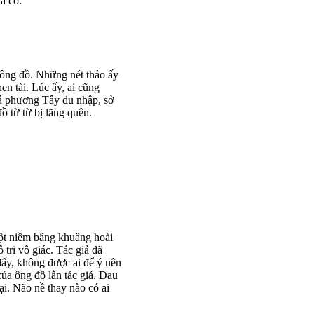
ã có:
a ông đồ. Những nét thảo ấy
n tài. Lúc ấy, ai cũng
oá phương Tây du nhập, sở
ồ từ từ bị lãng quên.
một niềm bâng khuâng hoài
tri vô giác. Tác giả đã
đấy, không được ai để ý nên
của ông đồ lẫn tác giả. Đau
i. Não nề thay nào có ai