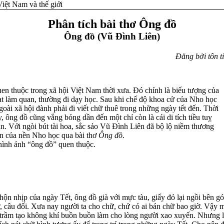
Việt Nam và thế giới
Phân tích bài thơ Ông đồ
Ông đồ (Vũ Đình Liên)
Đăng bởi tôn t
uen thuộc trong xã hội Việt Nam thời xưa. Đó chính là biểu tượng của
t làm quan, thường đi dạy học. Sau khi chế độ khoa cử của Nho học
ngoài xã hội đành phải đi viết chữ thuê trong những ngày tết đến. Thời
ay, ông đồ cũng vắng bóng dần đến một chỉ còn là cái di tích tiều tuỵ
n. Với ngòi bút tài hoa, sắc sảo Vũ Đình Liên đã bộ lộ niềm thương
àn của nền Nho học qua bài thơ
Ông đồ
.
hình ảnh “ông đồ” quen thuộc.
hộn nhịp của ngày Tết, ông đồ già với mực tàu, giấy đỏ lại ngồi bên 
ơ, câu đối. Xưa nay người ta cho chữ, chứ có ai bán chữ bao giờ. Vậy
 trầm tạo không khí buồn buồn làm cho lòng người xao xuyến. Nhưng l