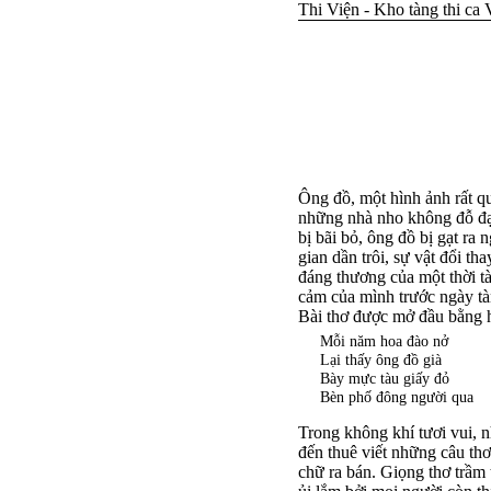
Thi Viện - Kho tàng thi ca 
Ông đồ, một hình ảnh rất q
những nhà nho không đỗ đạ
bị bãi bỏ, ông đồ bị gạt ra 
gian dần trôi, sự vật đổi th
đáng thương của một thời tà
cảm của mình trước ngày t
Bài thơ được mở đầu bằng 
Mỗi năm hoa đào nở
Lại thấy ông đồ già
Bày mực tàu giấy đỏ
Bèn phố đông người qua
Trong không khí tươi vui, n
đến thuê viết những câu th
chữ ra bán. Giọng thơ trầm