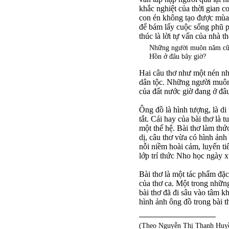
khắc nghiệt của thời gian c
con én không tạo được mùa 
để bám lấy cuộc sống phũ p
thúc là lời tự vấn của nhà 
Những người muôn năm c
Hồn ở đâu bây giờ?
Hai câu thơ như một nén nh
dân tộc. Những người muôn
của đất nước giờ đang ở đâ
Ông đồ là hình tượng, là di
tắt. Cái hay của bài thơ là
một thế hệ. Bài thơ làm th
dị, câu thơ vừa có hình ảnh
nỗi niềm hoài cảm, luyến t
lớp trí thức Nho học ngày x
Bài thơ là một tác phẩm đặ
của thơ ca. Một trong những
bài thơ đã đi sâu vào tâm 
hình ảnh ông đồ trong bài t
(Theo Nguyễn Thị Thanh Huyền