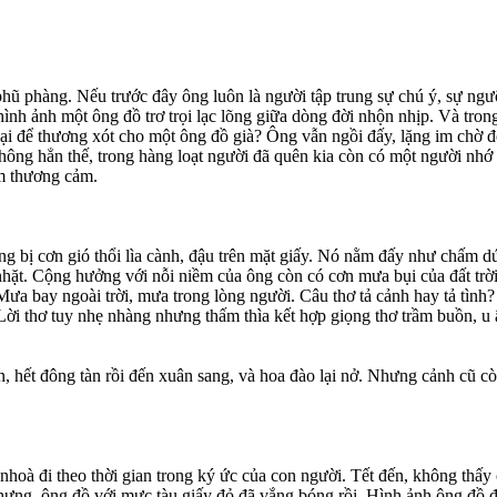
 phũ phàng. Nếu trước đây ông luôn là người tập trung sự chú ý, sự ng
i hình ảnh một ông đồ trơ trọi lạc lõng giữa dòng đời nhộn nhịp. Và tron
 lại để thương xót cho một ông đồ già? Ông vẫn ngồi đấy, lặng im chờ đ
hông hẳn thế, trong hàng loạt người đã quên kia còn có một người nhớ 
ềm thương cảm.
ũng bị cơn gió thổi lìa cành, đậu trên mặt giấy. Nó nằm đấy như chấm d
ặt. Cộng hưởng với nỗi niềm của ông còn có cơn mưa bụi của đất trời
 Mưa bay ngoài trời, mưa trong lòng người. Câu thơ tả cảnh hay tả tìn
 Lời thơ tuy nhẹ nhàng nhưng thấm thìa kết hợp giọng thơ trầm buồn, u
an, hết đông tàn rồi đến xuân sang, và hoa đào lại nở. Nhưng cảnh cũ
nhoà đi theo thời gian trong ký ức của con người. Tết đến, không thấ
nhưng, ông đồ với mực tàu giấy đỏ đã vắng bóng rồi. Hình ảnh ông đồ 