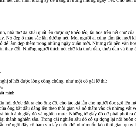
ích nét chữ hình tượng ấy để trang trí trong những ngày Tết. Cho nên đ
tình, nhà thơ đã khái quát lên được sự khéo léo, tài hoa trên nét chữ củ
. Nó đẹp ở màu sắc lẫn đường nét. Mọi người ai cùng tấm tắc ngợi khe
 đỏ để làm đẹp thêm trong những ngày xuân mới. Nhưng rồi nền văn h
n thay đổi. Những người thích nét chữ kia thưa dần, thưa dần và ông đ
.
hị sĩ hết được lòng công chúng, như một cô gái lỡ thì:
ưa
một mình
âu hỏi được đặt ra cho ông đồ, cho tác giả lẫn cho người đọc gợi lên 
ủa ông bắt đầu dâng lên theo thời gian và nó thấm vào cả những vật vô 
hoá hình ảnh giấy đỏ và nghiên mực. Những tờ giấy đỏ cứ phải phơi ra 
ại thành nghiên sầu. Trong cái nghiên sầu đó có sự đọng lại nỗi buồn 
ẫn cứ ngồi đấy cố bám víu lấy cuộc đời như muốn kéo thời gian quay lạ