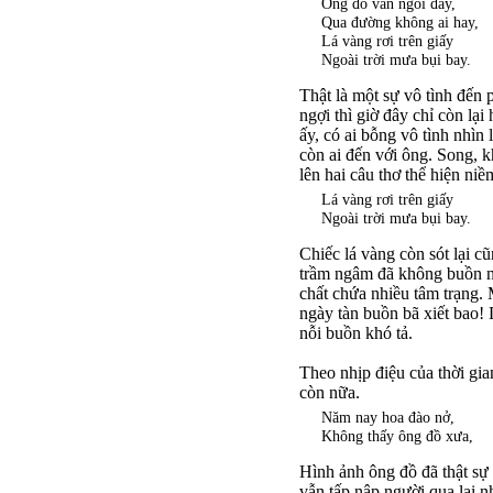
Ông đồ vẫn ngồi đấy,
Qua đường không ai hay,
Lá vàng rơi trên giấy
Ngoài trời mưa bụi bay.
Thật là một sự vô tình đến
ngợi thì giờ đây chỉ còn lạ
ấy, có ai bỗng vô tình nhìn
còn ai đến với ông. Song, k
lên hai câu thơ thể hiện ni
Lá vàng rơi trên giấy
Ngoài trời mưa bụi bay.
Chiếc lá vàng còn sót lại c
trầm ngâm đã không buồn nh
chất chứa nhiều tâm trạng.
ngày tàn buồn bã xiết bao!
nỗi buồn khó tả.
Theo nhịp điệu của thời gi
còn nữa.
Năm nay hoa đào nở,
Không thấy ông đồ xưa,
Hình ảnh ông đồ đã thật sự 
vẫn tấp nập người qua lại 