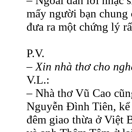
– Ngoài dẫn lời nhạc 
mấy người bạn chung c
đưa ra một chứng lý r
P.V.
– Xin nhà thơ cho ngh
V.L.:
– Nhà thơ Vũ Cao cũng
Nguyễn Đình Tiên, kể 
đêm giao thừa ở Việt B