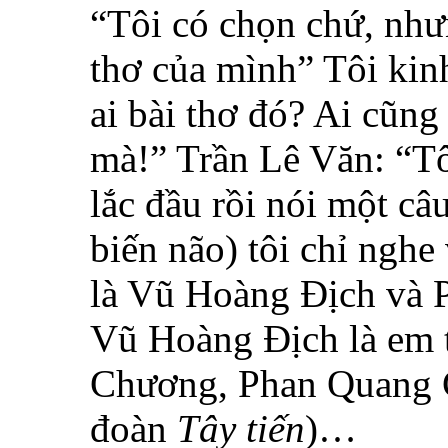
“Tôi có chọn chứ, nh
thơ của mình” Tôi kinh
ai bài thơ đó? Ai cũn
mà!” Trần Lê Văn: “Tô
lắc đầu rồi nói một câ
biến não) tôi chỉ nghe
là Vũ Hoàng Địch và 
Vũ Hoàng Địch là em 
Chương, Phan Quang Ch
đoàn
Tây tiến
)…