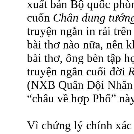
xuất bản Bộ quốc phòn
cuốn
Chân dung tướng
truyện ngắn in rải trê
bài thơ nào nữa, nên k
bài thơ, ông bèn tập h
truyện ngắn cuối đời
R
(NXB Quân Đội Nhân D
“châu về hợp Phố” này 
Vì chứng lý chính xác 