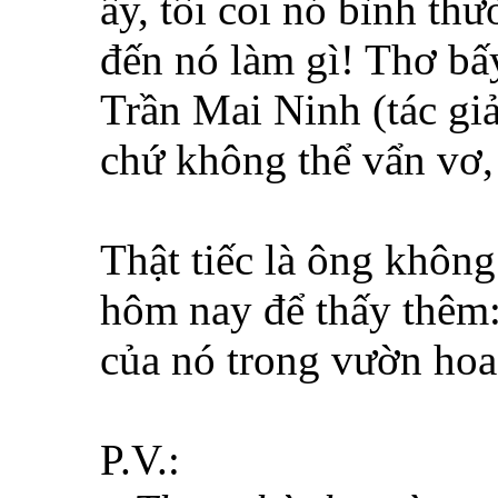
ấy, tôi coi nó bình thư
đến nó làm gì! Thơ bấ
Trần Mai Ninh (tác gi
chứ không thể vẩn vơ,
Thật tiếc là ông không
hôm nay để thấy thêm: 
của nó trong vườn hoa
P.V.: