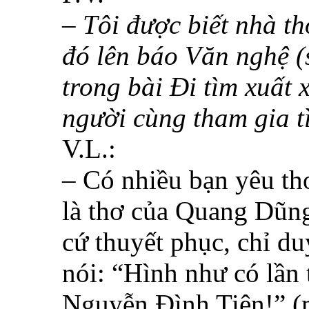
– Tôi được biết nhà t
đó lên báo
Văn nghệ
(
trong bài
Đi tìm xuất 
người cùng tham gia 
V.L.:
– Có nhiều bạn yêu thơ
là thơ của Quang Dũn
cứ thuyết phục, chỉ d
nói: “Hình như có lần 
Nguyễn Đình Tiên!” (m