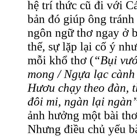
hệ trí thức cũ đi với
bản đó giúp ông tránh
ngôn ngữ thơ ngay ở b
thế, sự lặp lại cố ý n
mỗi khổ thơ (
“Bụi vư
mong / Ngựa lạc cành 
Hươu chạy theo đàn, t
đôi mi, ngàn lại ngàn
ảnh hưởng một bài th
Nhưng điều chủ yếu bà