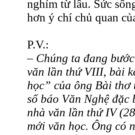
nghỉm từ lâu. Sức sống
hơn ý chí chủ quan củ
P.V.:
– Chúng ta đang bước
văn lần thứ VIII, bài 
học” của ông Bài thơ t
số báo Văn Nghệ đặc 
nhà văn lần thứ IV (2
mới văn học. Ông có n