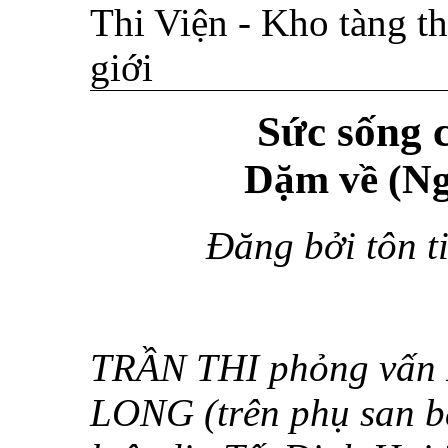
Thi Viện - Kho tàng th
giới
Sức sống 
Dặm về (Ng
Đăng bởi tôn t
TRẦN THI phỏng vấn
LONG (trên phụ san 