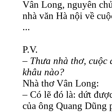
Vân Long, nguyên chủ
nhà văn Hà nội về cuộc
...
P.V.
– Thưa nhà thơ, cuộc đ
khâu nào?
Nhà thơ Vân Long:
– Có lẽ đó là: dứt đượ
của ông Quang Dũng p