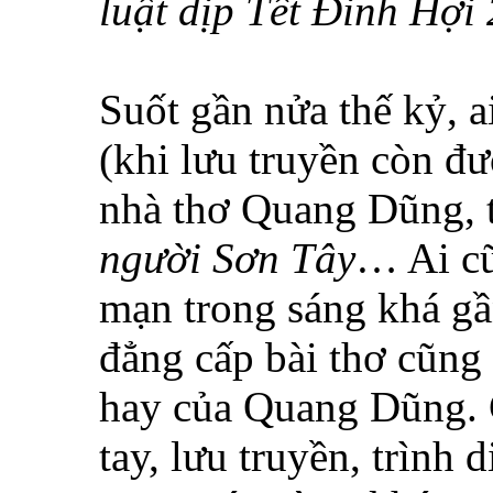
luật
dịp Tết Đinh Hợi 
Suốt gần nửa thế kỷ, a
(khi lưu truyền còn đư
nhà thơ Quang Dũng, 
người Sơn Tây
… Ai cũ
mạn trong sáng khá gầ
đẳng cấp bài thơ cũng
hay của Quang Dũng. C
tay, lưu truyền, trình 