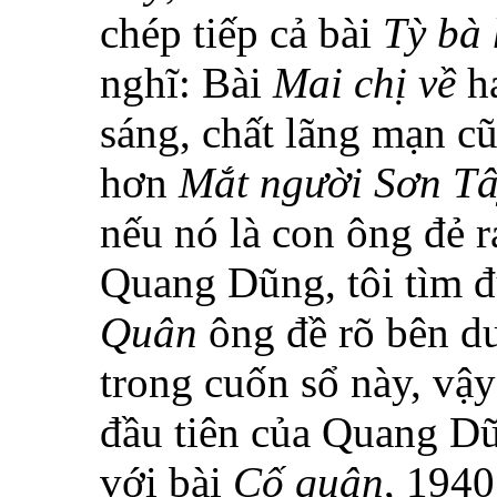
chép tiếp cả bài
Tỳ bà
nghĩ: Bài
Mai chị về
h
sáng, chất lãng mạn c
hơn
Mắt người Sơn T
nếu nó là con ông đẻ r
Quang Dũng, tôi tìm đ
Quân
ông đề rõ bên d
trong cuốn sổ này, vậy
đầu tiên của Quang D
với bài
Cố quận
, 1940