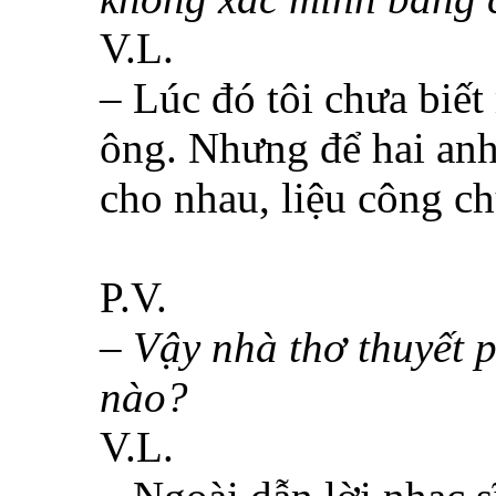
V.L.
– Lúc đó tôi chưa biế
ông. Nhưng để hai an
cho nhau, liệu công ch
P.V.
– Vậy nhà thơ thuyết 
nào?
V.L.