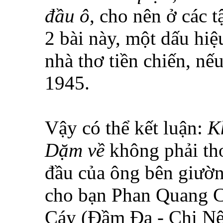
đầu ô
, cho nên ở các 
2 bài này, một dấu hiệ
nhà thơ tiền chiến, nế
1945.
Vậy có thể kết luận:
K
Dặm về
không phải th
đầu của ông bên giườn
cho bạn Phan Quang 
Cáy (Đầm Đa - Chi Nê)