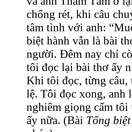
và anh Thâm Tâm ở lại
chống rét, khi câu chu
tâm tình với anh: “Muố
biệt hành vẫn là bài t
người. Đêm nay chỉ cò
tôi đọc lại bài thơ ấy
Khi tôi đọc, từng câu,
lệ. Tôi đọc xong, anh l
nghiêm giọng cấm tôi 
ấy nữa. (Bài
Tống biệt