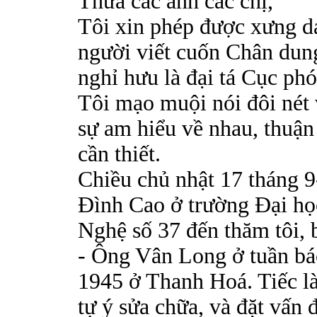
Thưa các anh các chị,
Tôi xin phép được xưng d
người viết cuốn Chân dun
nghỉ hưu là đại tá Cục ph
Tôi mạo muội nói đôi nét 
sự am hiểu về nhau, thuận 
cần thiết.
Chiều chủ nhật 17 tháng 9
Đình Cao ở trường Đại h
Nghệ số 37 đến thăm tôi, b
- Ông Vân Long ở tuần báo
1945 ở Thanh Hoá. Tiếc là
tự ý sửa chữa, và đặt vấn đ