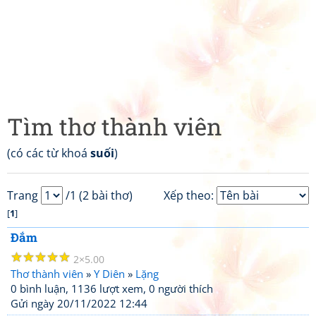
Tìm thơ thành viên
(có các từ khoá
suối
)
Trang
/1 (2 bài thơ)
Xếp theo:
[
1
]
Đắm
☆
☆
☆
☆
☆
2
5.00
Thơ thành viên
»
Y Diên
»
Lặng
0 bình luận, 1136 lượt xem, 0 người thích
Gửi ngày 20/11/2022 12:44