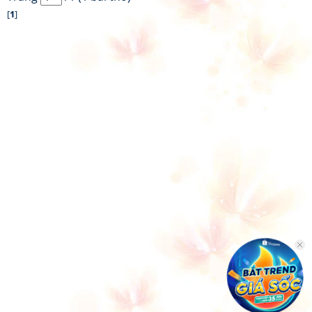
[
1
]