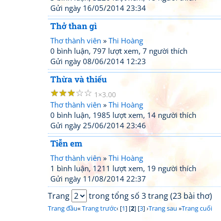
Gửi ngày 16/05/2014 23:34
Thở than gì
Thơ thành viên
»
Thi Hoàng
0 bình luận, 797 lượt xem, 7 người thích
Gửi ngày 08/06/2014 12:23
Thừa và thiếu
☆
☆
☆
☆
☆
1
3.00
Thơ thành viên
»
Thi Hoàng
0 bình luận, 1985 lượt xem, 14 người thích
Gửi ngày 25/06/2014 23:46
Tiễn em
Thơ thành viên
»
Thi Hoàng
1 bình luận, 1211 lượt xem, 19 người thích
Gửi ngày 11/08/2014 22:37
Trang
trong tổng số 3 trang (23 bài thơ)
Trang đầu
«
Trang trước
‹ [
1
] [
2
] [
3
] ›
Trang sau
»
Trang cuối