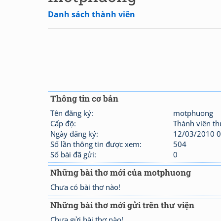
Danh sách thành viên
Thông tin cơ bản
Tên đăng ký:
motphuong
Cấp độ:
Thành viên t
Ngày đăng ký:
12/03/2010 0
Số lần thông tin được xem:
504
Số bài đã gửi:
0
Những bài thơ mới của motphuong
Chưa có bài thơ nào!
Những bài thơ mới gửi trên thư viện
Chưa gửi bài thơ nào!