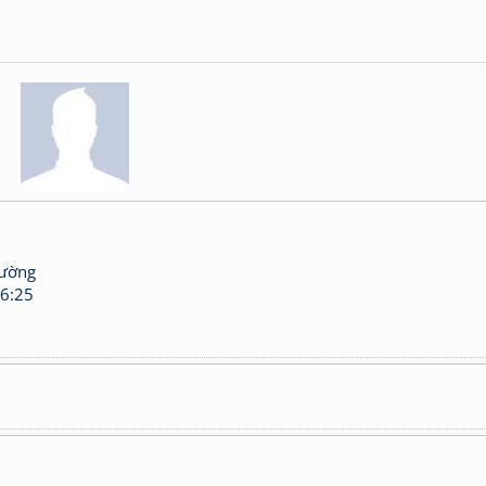
hường
6:25