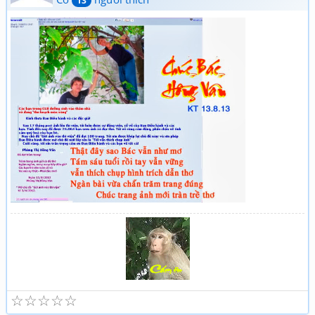
13
☆
☆
☆
☆
☆
Tuổi già và thơ (2)