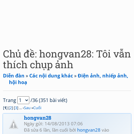
Chủ đề: hongvan28: Tôi vẫn
thích chụp ảnh
Diễn đàn
»
Các nội dung khác
»
Điện ảnh, nhiếp ảnh,
hội hoạ
Trang
/36 (351 bài viết)
[
1
] [
2
] [
3
] ... ›
Sau
»
Cuối
hongvan28
Ngày gửi: 14/08/2013 07:06
Đã sửa 6 lần, lần cuối bởi
hongvan28
vào