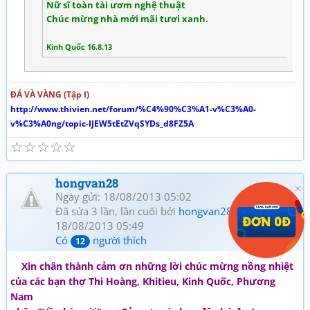
Nữ sĩ toàn tài ươm nghệ thuật
Chúc mừng nhà mới mãi tươi xanh.
Kinh Quốc 16.8.13
ĐÁ VÀ VÀNG (Tập I)
http://www.thivien.net/forum/%C4%90%C3%A1-v%C3%A0-
v%C3%A0ng/topic-IJEW5tEtZVqSYDs_d8FZ5A
☆
☆
☆
☆
☆
hongvan28
Ngày gửi: 18/08/2013 05:02
Đã sửa 3 lần, lần cuối bởi
hongvan28
vào
18/08/2013 05:49
Có
người thích
12
Xin chân thành cảm ơn những lời chúc mừng nồng nhiệt
của các bạn thơ Thi Hoàng, Khitieu, Kinh Quốc, Phương
Nam