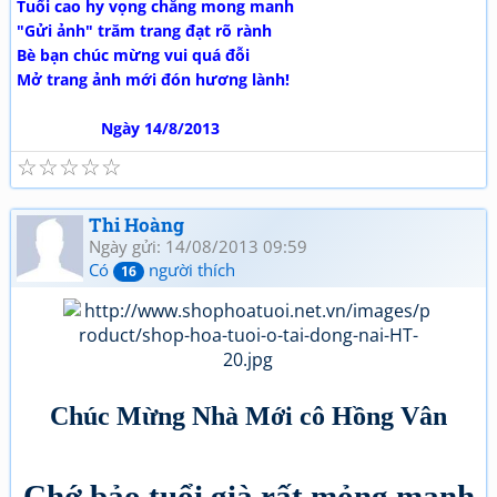
Tuổi cao hy vọng chẳng mong manh
"Gửi ảnh" trăm trang đạt rõ rành
Bè bạn chúc mừng vui quá đỗi
Mở trang ảnh mới đón hương lành!
Ngày 14/8/2013
☆
☆
☆
☆
☆
Thi Hoàng
Ngày gửi: 14/08/2013 09:59
Có
người thích
16
Chúc Mừng Nhà Mới cô Hồng Vân
Chớ bảo tuổi già rất mỏng manh