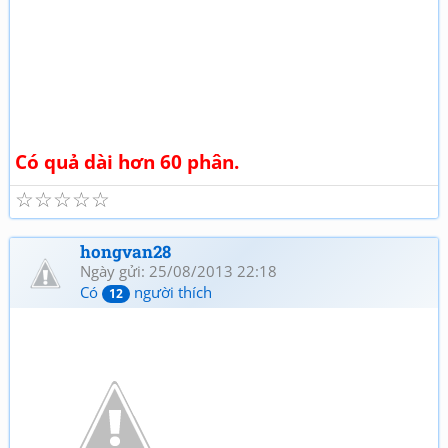
Có quả dài hơn 60 phân.
☆
☆
☆
☆
☆
hongvan28
Ngày gửi: 25/08/2013 22:18
Có
người thích
12