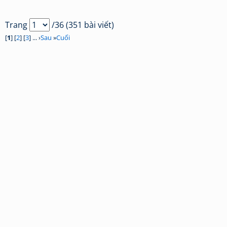
Trang
/36 (351 bài viết)
[
1
] [
2
] [
3
] ... ›
Sau
»
Cuối