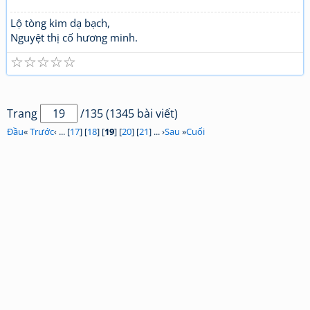
Lộ tòng kim dạ bạch,
Nguyệt thị cố hương minh.
☆
☆
☆
☆
☆
Trang
/135 (1345 bài viết)
Đầu
«
Trước
‹ ... [
17
] [
18
] [
19
] [
20
] [
21
] ... ›
Sau
»
Cuối