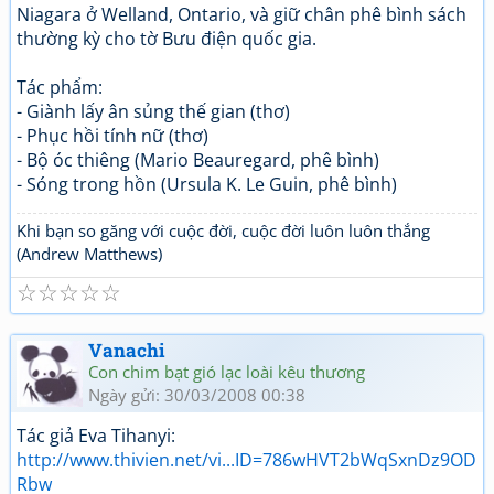
Niagara ở Welland, Ontario, và giữ chân phê bình sách
thường kỳ cho tờ Bưu điện quốc gia.
Tác phẩm:
- Giành lấy ân sủng thế gian (thơ)
- Phục hồi tính nữ (thơ)
- Bộ óc thiêng (Mario Beauregard, phê bình)
- Sóng trong hồn (Ursula K. Le Guin, phê bình)
Khi bạn so găng với cuộc đời, cuộc đời luôn luôn thắng
(Andrew Matthews)
☆
☆
☆
☆
☆
Vanachi
Con chim bạt gió lạc loài kêu thương
Ngày gửi: 30/03/2008 00:38
Tác giả Eva Tihanyi:
http://www.thivien.net/vi...ID=786wHVT2bWqSxnDz9OD
Rbw