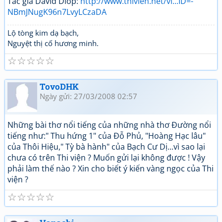
Tác giả David Diop:
http://www.thivien.net/vi...ID=-
NBmJNugK96n7LvyLCzaDA
Lộ tòng kim dạ bạch,
Nguyệt thị cố hương minh.
☆
☆
☆
☆
☆
TovoDHK
Ngày gửi: 27/03/2008 02:57
Những bài thơ nổi tiếng của những nhà thơ Đường nổi
tiếng như:" Thu hứng 1" của Đỗ Phủ, "Hoàng Hạc lâu"
của Thôi Hiệu," Tỳ bà hành" của Bạch Cư Dị...vì sao lại
chưa có trên Thi viện ? Muốn gửi lại không được ! Vậy
phải làm thế nào ? Xin cho biết ý kiến vàng ngọc của Thi
viện ?
☆
☆
☆
☆
☆