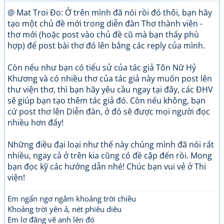
@ Mat Troi Đo: Ở trên mình đã nói rồi đó thôi, bạn hãy
tạo một chủ đề mới trong diễn đàn Thơ thành viên -
thơ mới (hoặc post vào chủ đề cũ mà bạn thấy phù
hợp) để post bài thơ đó lên bằng các reply của mình.
Còn nếu như bạn có tiểu sử của tác giả Tôn Nữ Hỷ
Khương và có nhiều thơ của tác giả này muốn post lên
thư viện thơ, thì bạn hãy yêu cầu ngay tại đây, các ĐHV
sẽ giúp bạn tạo thêm tác giả đó. Còn nếu không, bạn
cứ post thơ lên Diễn đàn, ở đó sẽ được mọi người đọc
nhiều hơn đấy!
Những điều đại loại như thế này chúng mình đã nói rất
nhiều, ngay cả ở trên kia cũng có đề cập đến rồi. Mong
bạn đọc kỹ các hướng dẫn nhé! Chúc bạn vui vẻ ở Thi
viện!
Em ngẩn ngơ ngắm khoảng trời chiều
Khoảng trời yên ả, nét phiêu diêu
Em lơ đãng vẽ anh lên đó