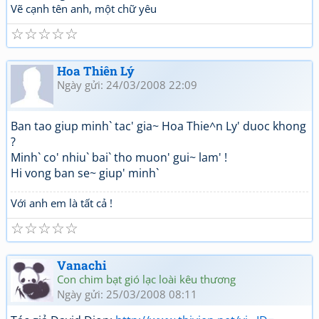
Vẽ cạnh tên anh, một chữ yêu
☆
☆
☆
☆
☆
Hoa Thiên Lý
Ngày gửi: 24/03/2008 22:09
Ban tao giup minh` tac' gia~ Hoa Thie^n Ly' duoc khong
?
Minh` co' nhiu` bai` tho muon' gui~ lam' !
Hi vong ban se~ giup' minh`
Với anh em là tất cả !
☆
☆
☆
☆
☆
Vanachi
Con chim bạt gió lạc loài kêu thương
Ngày gửi: 25/03/2008 08:11