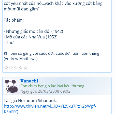
cốt yếu nhất của nó...vạch khắc vào xương cốt bằng
một mũi dao găm"
Tác phẩm:
- Những giấc mơ cân đối (1942)
- Mộ của các Nhà Vua (1953)
- Thơ...
Khi bạn so găng với cuộc đời, cuộc đời luôn luôn thắng
(Andrew Matthews)
☆
☆
☆
☆
☆
Vanachi
Con chim bạt gió lạc loài kêu thương
Ngày gửi: 28/03/2008 09:02
Tác giả Norodom Sihanouk:
http://www.thivien.net/vi...ID=YI29ku7Pz12oWpf-
KSnFFQ