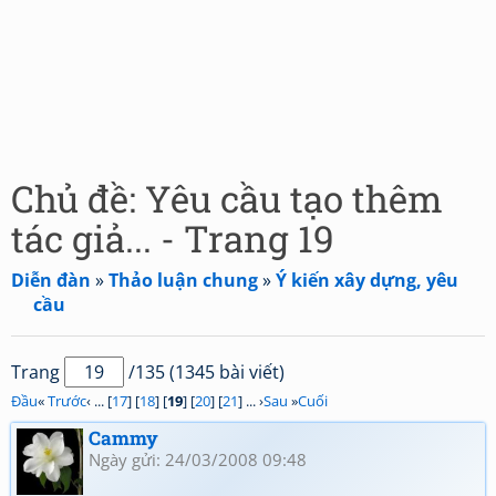
Chủ đề: Yêu cầu tạo thêm
tác giả... - Trang 19
Diễn đàn
»
Thảo luận chung
»
Ý kiến xây dựng, yêu
cầu
Trang
/135 (1345 bài viết)
Đầu
«
Trước
‹ ... [
17
] [
18
] [
19
] [
20
] [
21
] ... ›
Sau
»
Cuối
Cammy
Ngày gửi: 24/03/2008 09:48