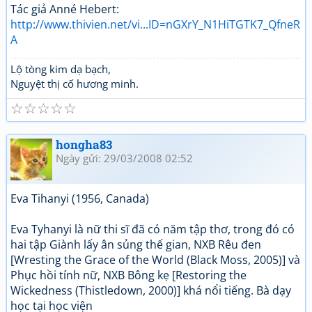
Tác giả Anné Hebert:
http://www.thivien.net/vi...ID=nGXrY_N1HiTGTK7_QfneR
A
Lộ tòng kim dạ bạch,
Nguyệt thị cố hương minh.
☆
☆
☆
☆
☆
hongha83
Ngày gửi: 29/03/2008 02:52
Eva Tihanyi (1956, Canada)
Eva Tyhanyi là nữ thi sĩ đã có năm tập thơ, trong đó có
hai tập Giành lấy ân sủng thế gian, NXB Rêu đen
[Wresting the Grace of the World (Black Moss, 2005)] và
Phục hồi tính nữ, NXB Bông kẹ [Restoring the
Wickedness (Thistledown, 2000)] khá nổi tiếng. Bà dạy
học tại học viện