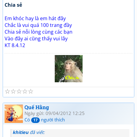
Chia sẻ
Em khóc hay là em hát đây
Chắc là vui quá 100 trang đầy
Chia sẻ nỗi lòng cùng các bạn
Vào đây ai cũng thấy vui lây
KT 8.4.12
☆
☆
☆
☆
☆
Tuổi già và thơ (2)
Giao lưu thơ, Quan họ
Quế Hằng
Ngày gửi: 09/04/2012 12:25
Có
người thích
17
khitieu
đã viết: