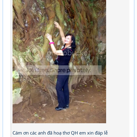
Cám ơn các anh đã hoạ thơ QH em xin đáp lễ