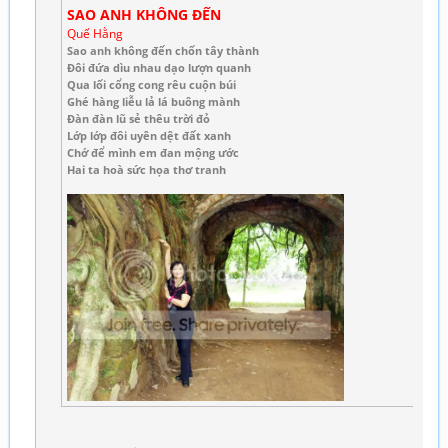
SAO ANH KHÔNG ĐẾN
Quế Hằng
Sao anh không đến chốn tây thành
Đôi đứa dìu nhau dạo lượn quanh
Qua lối cổng cong rêu cuộn búi
Ghé hàng liễu lả lá buông mành
Đàn đàn lũ sẻ thêu trời đỏ
Lớp lớp đôi uyên dệt đất xanh
Chớ để mình em đan mộng ước
Hai ta hoà sức họa thơ tranh