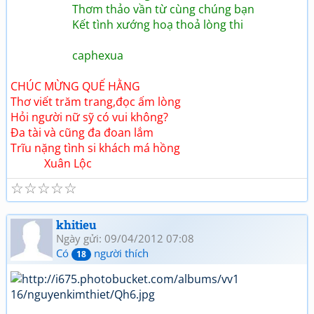
Thơm thảo vần từ cùng chúng bạn
Kết tình xướng hoạ thoả lòng thi
caphexua
CHÚC MỪNG QUẾ HẰNG
Thơ viết trăm trang,đọc ấm lòng
Hỏi người nữ sỹ có vui không?
Đa tài và cũng đa đoan lắm
Trĩu nặng tình si khách má hồng
Xuân Lộc
☆
☆
☆
☆
☆
khitieu
Ngày gửi: 09/04/2012 07:08
Có
người thích
18