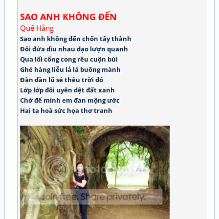
SAO ANH KHÔNG ĐẾN
Quế Hằng
Sao anh không đến chốn tây thành
Đôi đứa dìu nhau dạo lượn quanh
Qua lối cổng cong rêu cuộn búi
Ghé hàng liễu lả lá buông mành
Đàn đàn lũ sẻ thêu trời đỏ
Lớp lớp đôi uyên dệt đất xanh
Chớ để mình em đan mộng ước
Hai ta hoà sức họa thơ tranh