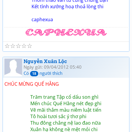
Kết tình xướng hoạ thoả lòng thi
caphexua
☆
☆
☆
☆
☆
Nguyễn Xuân Lộc
Ngày gửi: 09/04/2012 05:40
Có
người thích
18
CHÚC MỪNG QUẾ HẰNG
Trăm trang Tập cổ dấu son ghì
Mến chúc Quế Hằng nét đẹp ghi
Vẽ mãi thắm màu niêm luật tiến
Tô hoài tươi sắc ý thơ phi
Thu đông chẳng nệ lao đao nữa
Xuân hạ không nề mệt mỏi chi