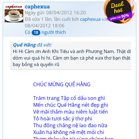
caphexua
Ngày gửi: 08/04/2012 16:20
Đã sửa 1 lần, lần cuối bởi
caphexua
vào
08/04/2012 18:06
Có
người thích
18
Quế Hằng
đã viết:
Hi Hi Cảm ơn Anh Khi Tiêu và anh Phương Nam. Thật dí
dỏm vui quá hi hi. Cảm ơn bạn cà phê xưa thơ bạn thật
bay bổng và quyến rũ
CHÚC MỪNG QUẾ HẰNG
Trăm trang Tập cổ dấu son ghì
Mến chúc Quế Hằng nét đẹp ghi
Vẽ mãi thắm màu niêm luật tiến
Tô hoài tươi sắc ý thơ phi
Thu đông chẳng nệ lao đao nữa
Xuân hạ không nề mệt mỏi chi
Thơm thảo vần từ cùng chúng bạn