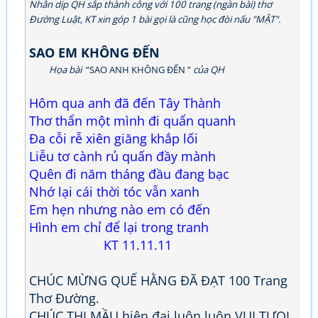
Nhân dịp QH sắp thành công với 100 trang (ngàn bài) thơ
Đường Luật, KT xin góp 1 bài gọi là cũng học đòi nấu "MẬT".
SAO EM KHÔNG ĐẾN
Họa bài
“SAO ANH KHÔNG ĐẾN ”
của QH
Hôm qua anh đã đến Tây Thành
Thơ thẩn một mình đi quẩn quanh
Đa cỗi rễ xiên giăng khắp lối
Liễu tơ cành rủ quấn đầy mành
Quên đi năm tháng đầu đang bạc
Nhớ lại cái thời tóc vẫn xanh
Em hẹn nhưng nào em có đến
Hình em chỉ để lại trong tranh
KT 11.11.11
CHÚC MỪNG QUẾ HẰNG ĐÃ ĐẠT 100 Trang
Thơ Đường.
CHÚC THỊ MẦU hiện đại luôn luôn VUI TƯOI,