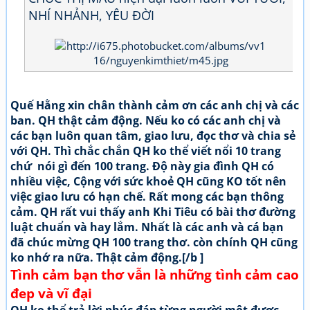
NHÍ NHẢNH, YÊU ĐỜI
Quế Hằng xin chân thành cảm ơn các anh chị và các
ban. QH thật cảm động. Nếu ko có các anh chị và
các bạn luôn quan tâm, giao lưu, đọc thơ và chia sẻ
với QH. Thì chắc chắn QH ko thể viết nổi 10 trang
chứ nói gì đến 100 trang. Độ này gia đình QH có
nhiều việc, Cộng với sức khoẻ QH cũng KO tốt nên
việc giao lưu có hạn chế. Rất mong các bạn thông
cảm. QH rất vui thấy anh Khi Tiêu có bài thơ đường
luật chuẩn và hay lắm. Nhất là các anh và cá bạn
đã chúc mừng QH 100 trang thơ. còn chính QH cũng
ko nhớ ra nữa. Thật cảm động.[/b ]
Tình cảm bạn thơ vẫn là những tình cảm cao
đep và vĩ đại