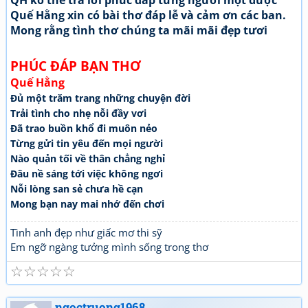
QH ko thể trả lời phúc đáp từng người một được
Quế Hằng xin có bài thơ đáp lễ và cảm ơn các ban.
Mong rằng tình thơ chúng ta mãi mãi đẹp tươi
PHÚC ĐÁP BẠN THƠ
Quế Hằng
Đủ một trăm trang những chuyện đời
Trải tình cho nhẹ nỗi đầy vơi
Đã trao buồn khổ đi muôn nẻo
Từng gửi tin yêu đến mọi người
Nào quản tối về thân chẳng nghỉ
Đâu nề sáng tới việc không ngơi
Nỗi lòng san sẻ chưa hề cạn
Mong bạn nay mai nhớ đến chơi
Tình anh đẹp như giấc mơ thi sỹ
Em ngỡ ngàng tưởng mình sống trong thơ
☆
☆
☆
☆
☆
ngoctruong1968