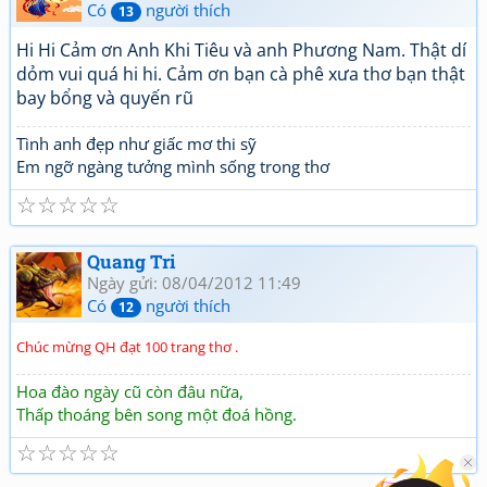
Có
người thích
13
Hi Hi Cảm ơn Anh Khi Tiêu và anh Phương Nam. Thật dí
dỏm vui quá hi hi. Cảm ơn bạn cà phê xưa thơ bạn thật
bay bổng và quyến rũ
Tình anh đẹp như giấc mơ thi sỹ
Em ngỡ ngàng tưởng mình sống trong thơ
☆
☆
☆
☆
☆
Quang Tri
Ngày gửi: 08/04/2012 11:49
Có
người thích
12
Chúc mừng QH đạt 100 trang thơ .
Hoa đào ngày cũ còn đâu nữa,
Thấp thoáng bên song một đoá hồng.
☆
☆
☆
☆
☆