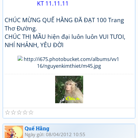
KT 11.11.11
CHÚC MỪNG QUẾ HẰNG ĐÃ ĐẠT 100 Trang
Thơ Đường.
CHÚC THỊ MẦU hiện đại luôn luôn VUI TƯOI,
NHÍ NHẢNH, YÊU ĐỜI
☆
☆
☆
☆
☆
Tuổi già và thơ (2)
Giao lưu thơ, Quan họ
Quế Hằng
Ngày gửi: 08/04/2012 10:55