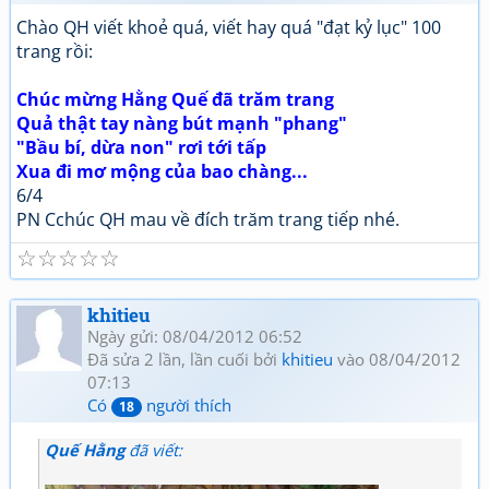
Chào QH viết khoẻ quá, viết hay quá "đạt kỷ lục" 100
trang rồi:
Chúc mừng Hằng Quế đã trăm trang
Quả thật tay nàng bút mạnh "phang"
"Bầu bí, dừa non" rơi tới tấp
Xua đi mơ mộng của bao chàng...
6/4
PN Cchúc QH mau về đích trăm trang tiếp nhé.
☆
☆
☆
☆
☆
khitieu
Ngày gửi: 08/04/2012 06:52
Đã sửa 2 lần, lần cuối bởi
khitieu
vào 08/04/2012
07:13
Có
người thích
18
Quế Hằng
đã viết: