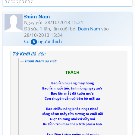
☆
☆
☆
☆
☆
Đoàn Nam
Ngày gửi: 28/10/2013 15:21
Đã sửa 1 lần, lần cuối bởi
Đoàn Nam
vào
28/10/2013 15:34
Có
người thích
8
Tử Khôi
đã viết:
Đoàn Nam
đã viết:
TRÁCH
Bao lần níu áng mây hồng
Bao lần nuối tiếc tình nồng ngày xưa
Bao lần mắt đã tuôn mưa
Con thuyền vẫn cứ bến bờ mãi xa
Bao chiều nắng khóc nhạt nhoà
Bồng bềnh mây tím sương sa cuối đồi
Giọt thương nhớ cứ đầy vơi
Ru hồn trôi mãi chân trời phiêu linh
Bao đêm trăng ngắm một mình