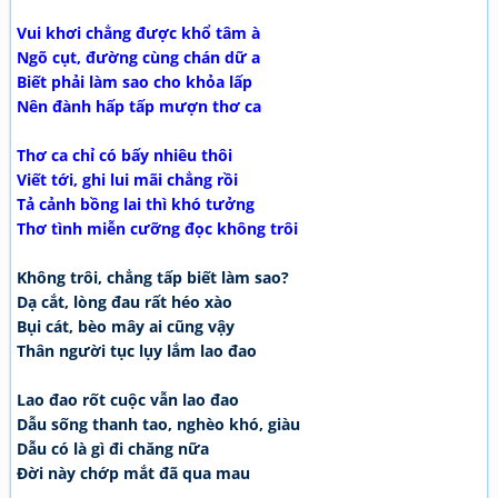
Vui khơi chẳng được khổ tâm à
Ngõ cụt, đường cùng chán dữ a
Biết phải làm sao cho khỏa lấp
Nên đành hấp tấp mượn thơ ca
Thơ ca chỉ có bấy nhiêu thôi
Viết tới, ghi lui mãi chẳng rồi
Tả cảnh bồng lai thì khó tưởng
Thơ tình miễn cưỡng đọc không trôi
Không trôi, chẳng tấp biết làm sao?
Dạ cắt, lòng đau rất héo xào
Bụi cát, bèo mây ai cũng vậy
Thân người tục lụy lắm lao đao
Lao đao rốt cuộc vẫn lao đao
Dẫu sống thanh tao, nghèo khó, giàu
Dẫu có là gì đi chăng nữa
Đời này chớp mắt đã qua mau