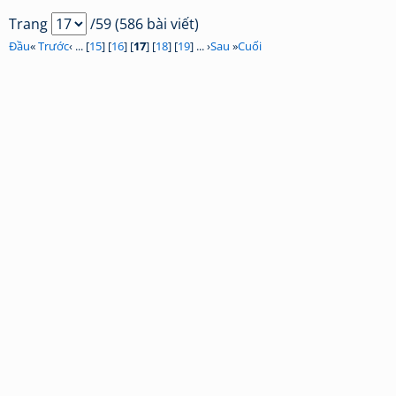
Trang
/59 (586 bài viết)
Đầu
«
Trước
‹ ... [
15
] [
16
] [
17
] [
18
] [
19
] ... ›
Sau
»
Cuối