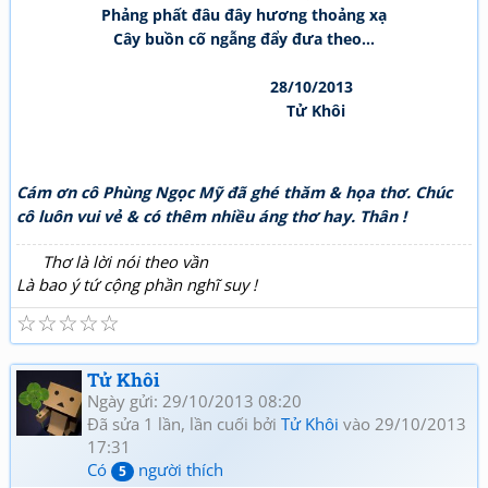
Phảng phất đâu đây hương thoảng xạ
Cây buồn cố ngẫng đẩy đưa theo...
28/10/2013
Tử Khôi
Cám ơn cô Phùng Ngọc Mỹ đã ghé thăm & họa thơ. Chúc
cô luôn vui vẻ & có thêm nhiều áng thơ hay. Thân !
Thơ là lời nói theo vần
Là bao ý tứ cộng phần nghĩ suy !
☆
☆
☆
☆
☆
Tử Khôi
Ngày gửi: 29/10/2013 08:20
Đã sửa 1 lần, lần cuối bởi
Tử Khôi
vào 29/10/2013
17:31
Có
người thích
5