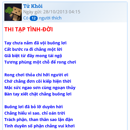
Tử Khôi
Ngày gửi: 28/10/2013 04:15
Có
người thích
12
THI TẠP TÌNH-ĐỜI
Tay chưa nắm đã vội buông lơi
Cất bước ra đi chẳng một lời
Giã biệt từ đây mong tái ngộ
Tương phùng một chỗ để rong chơi
Rong chơi thỏa chí hỡi người ơi
Chớ chẳng đơn côi kiếp hiện thời
Mặc sức ngao sơn cùng ngoạn thủy
Bàn tay xiết chặt chẳng buông lơi
Buông lơi đã bỏ lỡ duyên hời
Chẳng hiểu vì sao, chỉ oán trời
Trách phận, than thân sao lận đận
Tình duyên số phận chẳng vui khơi