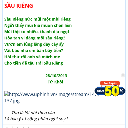
SẦU RIÊNG
Sầu Riêng nức mũi một mùi riêng
Ngửi thấy mùi kia muốn chén liền
Múi thịt to nhiều, thanh dịu ngọt
Hòa tan vị đắng mối sầu riêng?
Vườn em lủng lẳng đầy cây ấy
Vật báu nhà em bán bấy tiền?
Hỏi thử rồi anh về mách mẹ
Cho tiền để tậu trái Sầu Riêng
28/10/2013
Tử Khôi
Thơ là lời nói theo vần
Là bao ý tứ cộng phần nghĩ suy !