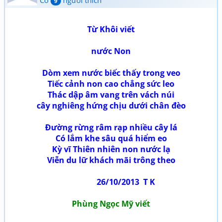
Có
người thích
9
Từ Khôi viết
nước Non
Dòm xem nước biếc thấy trong veo
Tiếc cảnh non cao chẳng sức leo
Thác dập âm vang trên vách núi
cây nghiêng hứng chịu dưới chân đèo
Đường rừng râm rạp nhiều cây lá
Có lắm khe sâu quá hiểm eo
Kỳ vĩ Thiên nhiên non nước lạ
Viễn du lữ khách mãi trông theo
26/10/2013 T K
Phùng Ngọc Mỹ viết