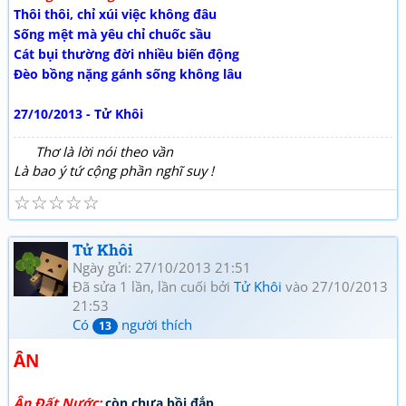
Thôi thôi, chỉ xúi việc không đâu
Sống mệt mà yêu chỉ chuốc sầu
Cát bụi thường đời nhiều biến động
Đèo bồng nặng gánh sống không lâu
27/10/2013 - Tử Khôi
Thơ là lời nói theo vần
Là bao ý tứ cộng phần nghĩ suy !
☆
☆
☆
☆
☆
Tử Khôi
Ngày gửi: 27/10/2013 21:51
Đã sửa 1 lần, lần cuối bởi
Tử Khôi
vào 27/10/2013
21:53
Có
người thích
13
ÂN
Ân Đất Nước:
còn chưa bồi đắp