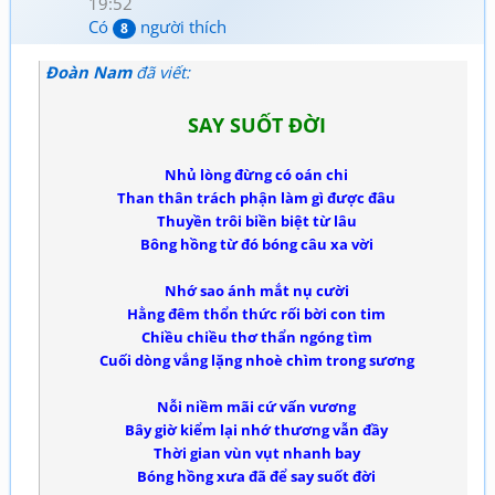
19:52
Có
người thích
8
Đoàn Nam
đã viết:
SAY SUỐT ĐỜI
Nhủ lòng đừng có oán chi
Than thân trách phận làm gì được đâu
Thuyền trôi biền biệt từ lâu
Bông hồng từ đó bóng câu xa vời
Nhớ sao ánh mắt nụ cười
Hằng đêm thổn thức rối bời con tim
Chiều chiều thơ thẩn ngóng tìm
Cuối dòng vắng lặng nhoè chìm trong sương
Nỗi niềm mãi cứ vấn vương
Bây giờ kiểm lại nhớ thương vẫn đầy
Thời gian vùn vụt nhanh bay
Bóng hồng xưa đã để say suốt đời