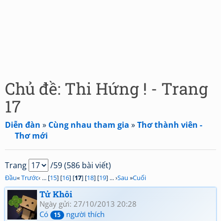
Chủ đề: Thi Hứng ! - Trang
17
Diễn đàn
»
Cùng nhau tham gia
»
Thơ thành viên -
Thơ mới
Trang
/59 (586 bài viết)
Đầu
«
Trước
‹ ... [
15
] [
16
] [
17
] [
18
] [
19
] ... ›
Sau
»
Cuối
Tử Khôi
Ngày gửi: 27/10/2013 20:28
Có
người thích
15