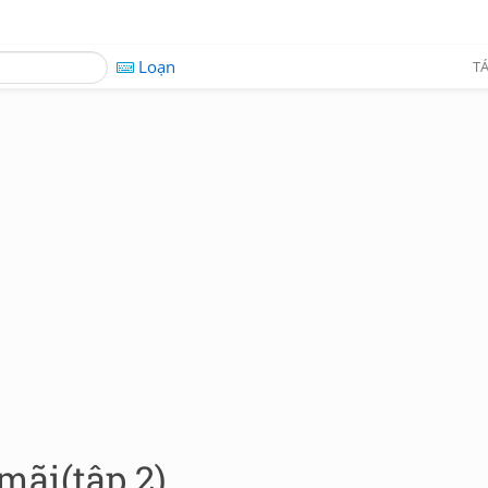
Loạn
TÁ
mãi(tập 2)