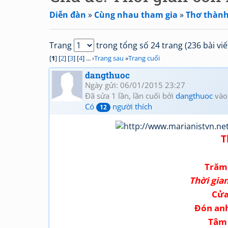
Diễn đàn
»
Cùng nhau tham gia
»
Thơ thành
Trang
trong tổng số 24 trang (236 bài viế
[
1
] [
2
] [
3
] [
4
] ... ›
Trang sau
»
Trang cuối
dangthuoc
Ngày gửi: 06/01/2015 23:27
Đã sửa 1 lần, lần cuối bởi
dangthuoc
vào
Có
người thích
12
T
Trăm 
Thời gia
Cửa
Đón anh
Tâm 