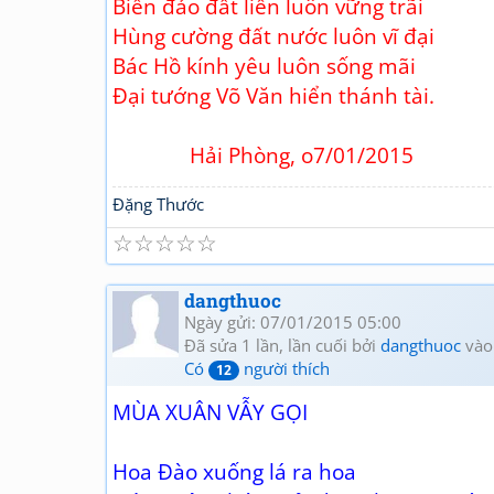
Biển đảo đất liền luôn vững trãi
Hùng cường đất nước luôn vĩ đại
Bác Hồ kính yêu luôn sống mãi
Đại tướng Võ Văn hiển thánh tài.
Hải Phòng, o7/01/2015
Đặng Thước
☆
☆
☆
☆
☆
dangthuoc
Ngày gửi: 07/01/2015 05:00
Đã sửa 1 lần, lần cuối bởi
dangthuoc
vào
Có
người thích
12
MÙA XUÂN VẪY GỌI
Hoa Đào xuống lá ra hoa