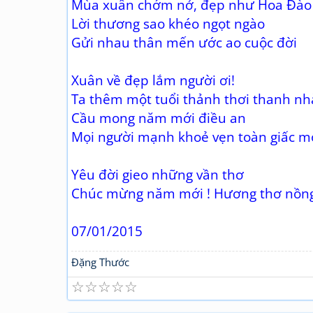
Mùa xuân chớm nở, đẹp như Hoa Đào
Lời thương sao khéo ngọt ngào
Gửi nhau thân mến ước ao cuộc đời
Xuân về đẹp lắm người ơi!
Ta thêm một tuổi thảnh thơi thanh n
Cầu mong năm mới điều an
Mọi người mạnh khoẻ vẹn toàn giấc m
Yêu đời gieo những vần thơ
Chúc mừng năm mới ! Hương thơ nồng
07/01/2015
Đặng Thước
☆
☆
☆
☆
☆