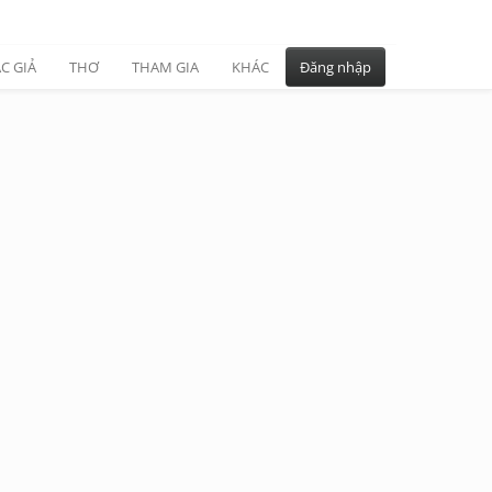
C GIẢ
THƠ
THAM GIA
KHÁC
Đăng nhập