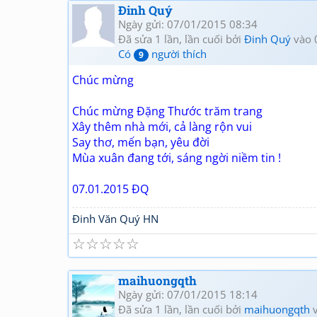
Đinh Quý
Ngày gửi: 07/01/2015 08:34
Đã sửa 1 lần, lần cuối bởi
Đinh Quý
vào 
Có
người thích
9
Chúc mừng
Chúc mừng Đặng Thước trăm trang
Xây thêm nhà mới, cả làng rộn vui
Say thơ, mến bạn, yêu đời
Mùa xuân đang tới, sáng ngời niềm tin !
07.01.2015 ĐQ
Đinh Văn Quý HN
☆
☆
☆
☆
☆
maihuongqth
Ngày gửi: 07/01/2015 18:14
Đã sửa 1 lần, lần cuối bởi
maihuongqth
v