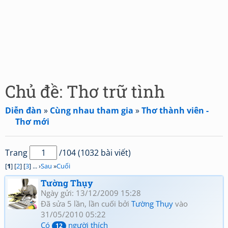
Chủ đề: Thơ trữ tình
Diễn đàn
»
Cùng nhau tham gia
»
Thơ thành viên -
Thơ mới
Trang
/104 (1032 bài viết)
[
1
] [
2
] [
3
] ... ›
Sau
»
Cuối
Tường Thụy
Ngày gửi: 13/12/2009 15:28
Đã sửa 5 lần, lần cuối bởi
Tường Thụy
vào
31/05/2010 05:22
Có
người thích
12