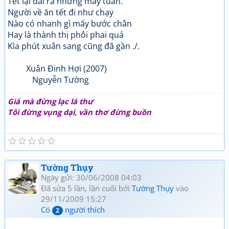
Tết lại dài ra những mấy tuần.
Người về ăn tết đi như chạy
Nào có nhanh gì mấy bước chân
Hay là thành thị phôi phai quá
Kìa phút xuân sang cũng đã gần ./.
Xuân Đinh Hợi (2007)
Nguyễn Tường
Giá mà đừng lạc lá thư
Tôi đừng vụng dại, vần thơ đừng buồn
☆
☆
☆
☆
☆
Tường Thụy
Ngày gửi: 30/06/2008 04:03
Đã sửa 5 lần, lần cuối bởi
Tường Thụy
vào
29/11/2009 15:27
Có
người thích
2
.