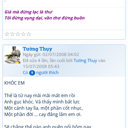
Giá mà đừng lạc lá thư
Tôi đừng vụng dại, vần thơ đừng buồn
☆
☆
☆
☆
☆
Tường Thụy
Ngày gửi: 02/07/2008 04:02
Đã sửa 4 lần, lần cuối bởi
Tường Thụy
vào
15/07/2008 05:43
Có
người thích
9
KHÓC EM
Thế là từ nay mãi mãi mất em rồi
Anh gục khóc. Và thấy mình bất lực
Một cánh tay lìa, một phần cốt nhục,
Một phần đời ... cay đắng lắm em ơi.
Sẽ chẳng thể nào anh quên nổi hôm nay