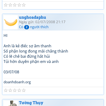
☆
☆
☆
☆
☆
unghoadaphu
Ngày gửi: 02/07/2008 21:17
Có
người thích
2
HI
Anh là kẻ điếc sợ âm thanh
Số phận long đong mãi chẳng thành
Có lẽ chê bai đừng hắt hủi
Tủi hờn duyên phận em và anh
03/07/08
doanhdoanh.org
☆
☆
☆
☆
☆
Tường Thụy