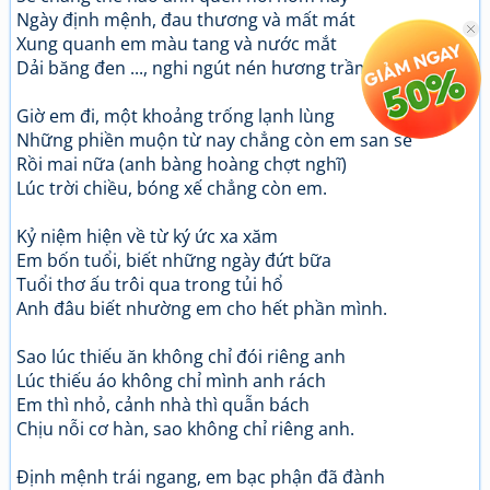
Ngày định mệnh, đau thương và mất mát
Xung quanh em màu tang và nước mắt
Dải băng đen ..., nghi ngút nén hương trầm ...
Giờ em đi, một khoảng trống lạnh lùng
Những phiền muộn từ nay chẳng còn em san sẻ
Rồi mai nữa (anh bàng hoàng chợt nghĩ)
Lúc trời chiều, bóng xế chẳng còn em.
Kỷ niệm hiện về từ ký ức xa xăm
Em bốn tuổi, biết những ngày đứt bữa
Tuổi thơ ấu trôi qua trong tủi hổ
Anh đâu biết nhường em cho hết phần mình.
Sao lúc thiếu ăn không chỉ đói riêng anh
Lúc thiếu áo không chỉ mình anh rách
Em thì nhỏ, cảnh nhà thì quẫn bách
Chịu nỗi cơ hàn, sao không chỉ riêng anh.
Định mệnh trái ngang, em bạc phận đã đành