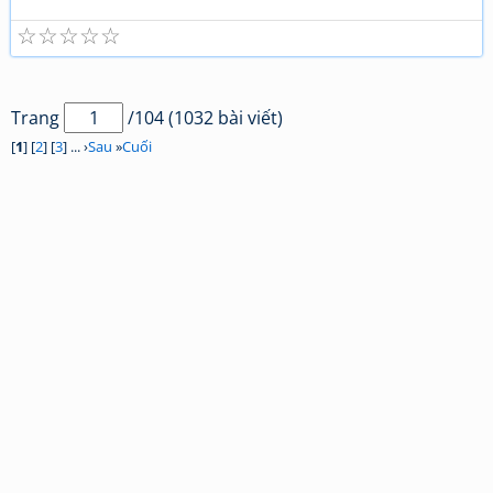
☆
☆
☆
☆
☆
Trang
/104 (1032 bài viết)
[
1
] [
2
] [
3
] ... ›
Sau
»
Cuối