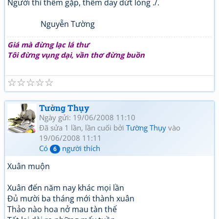
Người thì thêm gặp, thêm day dứt lòng ./.
Nguyễn Tường
Giá mà đừng lạc lá thư
Tôi đừng vụng dại, vần thơ đừng buồn
☆
☆
☆
☆
☆
Tường Thụy
Ngày gửi: 19/06/2008 11:10
Đã sửa 1 lần, lần cuối bởi
Tường Thụy
vào
19/06/2008 11:11
Có
người thích
6
Xuân muộn
Xuân đến năm nay khác mọi lần
Đủ mười ba tháng mới thành xuân
Thảo nào hoa nở mau tàn thế