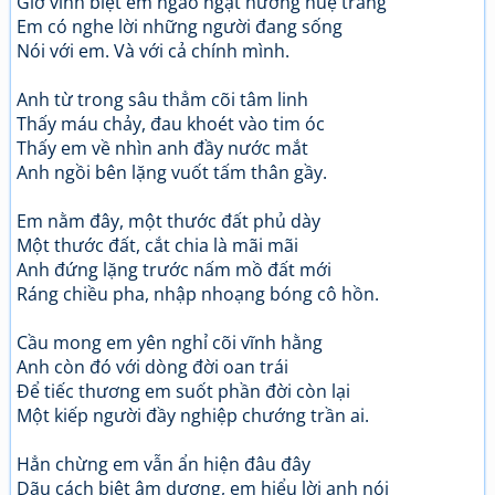
Giờ vĩnh biệt em ngào ngạt hương huệ trắng
Em có nghe lời những người đang sống
Nói với em. Và với cả chính mình.
Anh từ trong sâu thẳm cõi tâm linh
Thấy máu chảy, đau khoét vào tim óc
Thấy em về nhìn anh đầy nước mắt
Anh ngồi bên lặng vuốt tấm thân gầy.
Em nằm đây, một thước đất phủ dày
Một thước đất, cắt chia là mãi mãi
Anh đứng lặng trước nấm mồ đất mới
Ráng chiều pha, nhập nhoạng bóng cô hồn.
Cầu mong em yên nghỉ cõi vĩnh hằng
Anh còn đó với dòng đời oan trái
Để tiếc thương em suốt phần đời còn lại
Một kiếp người đầy nghiệp chướng trần ai.
Hẳn chừng em vẫn ẩn hiện đâu đây
Dãu cách biệt âm dương, em hiểu lời anh nói