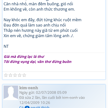
Căn nhà nhỏ, màn đêm buông, gió nổi
Em không về, còn anh thức thương em.
Nay khóc em đây, đứt từng khúc ruột mềm
Đau đớn quá làm sao anh chịu nổi
Thắp nén hương này giã từ em phút cuối
Xin em về, chứng giám tấm lòng anh ./.
NT
Giá mà đừng lạc lá thư
Tôi đừng vụng dại, vần thơ đừng buồn
☆
☆
☆
☆
☆
kim oanh
Ngày gửi: 02/07/2008 05:09
Đã sửa 2 lần, lần cuối bởi
kim oanh
vào
12/04/2009 10:26
Có
người thích
1