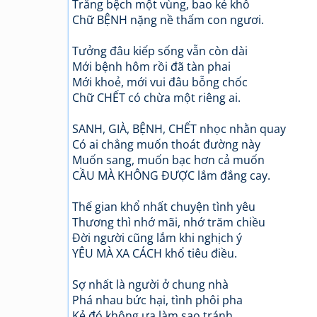
Trắng bệch một vùng, bao kẻ khổ
Chữ BỆNH nặng nề thấm con ngươi.
Tưởng đâu kiếp sống vẫn còn dài
Mới bệnh hôm rồi đã tàn phai
Mới khoẻ, mới vui đâu bỗng chốc
Chữ CHẾT có chừa một riêng ai.
SANH, GIÀ, BỆNH, CHẾT nhọc nhằn quay
Có ai chẳng muốn thoát đường này
Muốn sang, muốn bạc hơn cả muốn
CẦU MÀ KHÔNG ĐƯỢC lắm đắng cay.
Thế gian khổ nhất chuyện tình yêu
Thương thì nhớ mãi, nhớ trăm chiều
Đời người cũng lắm khi nghịch ý
YÊU MÀ XA CÁCH khổ tiêu điều.
Sợ nhất là người ở chung nhà
Phá nhau bức hại, tình phôi pha
Kẻ đó không ưa làm sao tránh