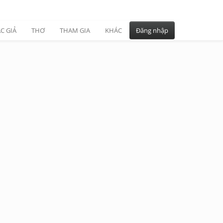
C GIẢ
THƠ
THAM GIA
KHÁC
Đăng nhập