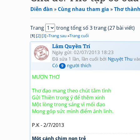
Diễn đàn
»
Cùng nhau tham gia
»
Thơ thành 
Trang
trong tổng số 3 trang (27 bài viết)
[
1
] [
2
] [
3
] ›
Trang sau
»
Trang cuối
Lâm Quyền Trí
Ngày gửi: 02/07/2013 18:23
Đã sửa 1 lần, lần cuối bởi
Nguyệt Thu
và
Có
người thích
9
MƯỢN THƠ
Thơ đạo mang theo chút tâm tình
Gửi Thiền trong ý để thêm xinh
Một lòng trong sáng vì mối đạo
Mong góp sức mình điểm ánh linh.
P.K - 2/7/2013
Một cánh chim non trẻ