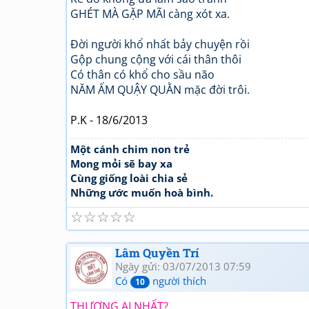
GHÉT MÀ GẶP MÃI càng xót xa.
Đời người khổ nhất bảy chuyện rồi
Gộp chung cộng với cái thân thôi
Có thân có khổ cho sầu não
NĂM ẤM QUẬY QUẰN mặc đời trôi.
P.K - 18/6/2013
Một cánh chim non trẻ
Mong mỏi sẽ bay xa
Cùng giống loài chia sẻ
Những ước muốn hoà bình.
☆
☆
☆
☆
☆
Lâm Quyền Trí
Ngày gửi: 03/07/2013 07:59
Có
người thích
10
THƯƠNG AI NHẤT?