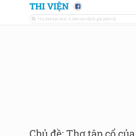
THI VIỆN
Chủ đề: Thơ tập cổ của