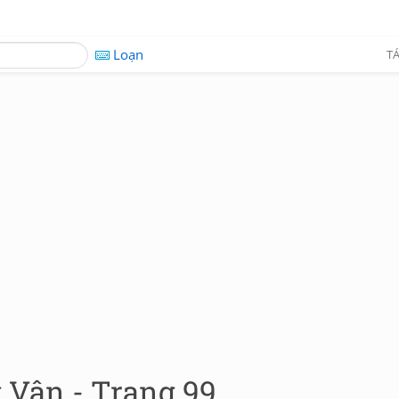
Loạn
TÁ
 Vân - Trang 99