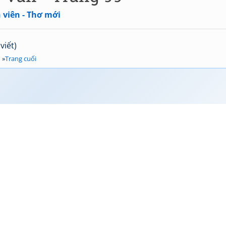
 viên - Thơ mới
viết)
u
»
Trang cuối