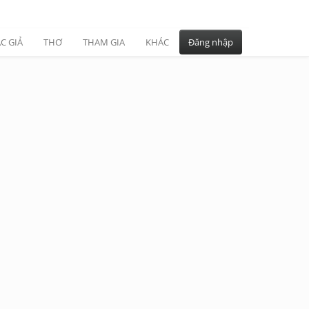
C GIẢ
THƠ
THAM GIA
KHÁC
Đăng nhập