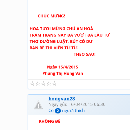
CHÚC MỪNG!
HOA TƯƠI MỪNG CHÚ AN HOÀ
TRĂM TRANG NAY ĐÃ VƯỢT ĐÀ LẦU TƯ
THƠ ĐƯỜNG LUẬT, BÚT CÓ DƯ
BẠN BÈ THI VIỆN TỪ TỪ...
THEO SAU!
Ngày 15/4/2015
Phùng Thị Hồng Vân
☆
☆
☆
☆
☆
hongvan28
Ngày gửi: 16/04/2015 06:30
Có
người thích
2
KHÔNG ĐỀ