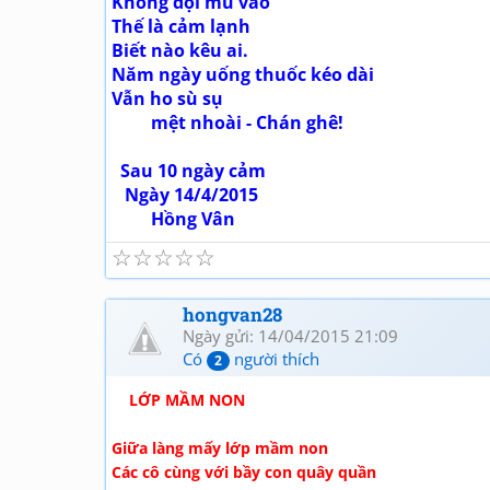
Không đội mũ vào
Thế là cảm lạnh
Biết nào kêu ai.
Năm ngày uống thuốc kéo dài
Vẫn ho sù sụ
mệt nhoài - Chán ghê!
Sau 10 ngày cảm
Ngày 14/4/2015
Hồng Vân
☆
☆
☆
☆
☆
hongvan28
Ngày gửi: 14/04/2015 21:09
Có
người thích
2
LỚP MẦM NON
Giữa làng mấy lớp mầm non
Các cô cùng với bầy con quây quần