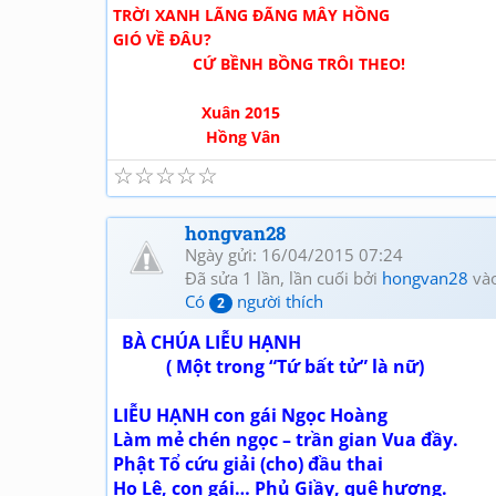
TRỜI XANH LÃNG ĐÃNG MÂY HỒNG
GIÓ VỀ ĐÂU?
CỨ BỀNH BỒNG TRÔI THEO!
Xuân 2015
Hồng Vân
☆
☆
☆
☆
☆
hongvan28
Ngày gửi: 16/04/2015 07:24
Đã sửa 1 lần, lần cuối bởi
hongvan28
vào
Có
người thích
2
BÀ CHÚA LIỄU HẠNH
( Một trong “Tứ bất tử” là nữ)
LIỄU HẠNH con gái Ngọc Hoàng
Làm mẻ chén ngọc – trần gian Vua đầy.
Phật Tổ cứu giải (cho) đầu thai
Họ Lê, con gái… Phủ Giầy, quê hương.