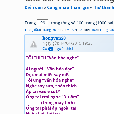
Diễn đàn
»
Cùng nhau tham gia
»
Thơ thành
Trang
trong tổng số 100 trang (1000 bài 
Trang đầu
«
Trang trước
‹ ... [
96
] [
97
] [
98
] [
99
] [
100
] ›
Trang sa
hongvan28
Ngày gửi: 14/04/2015 19:25
Có
người thích
2
TÔI THÍCH “Văn hóa nghe”
Ai người “ Văn hóa đọc”
Đọc mải miết say mê.
Tôi ưng “Văn hóa nghe”
Nghe say sưa, thỏa thích.
Áp tai vào ê-cút*
Ống tai trái nghe “Dư âm”
(trong máy tính)
Ống tai phải áp ngoài tai
Nghe tivi thời sự.