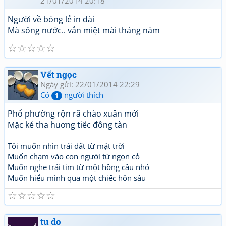
21/01/2014 20:18
Người về bóng lẻ in dài
Mà sông nước.. vẫn miệt mài tháng năm
☆
☆
☆
☆
☆
Vết ngọc
Ngày gửi: 22/01/2014 22:29
Có
người thích
1
Phố phường rộn rã chào xuân mới
Mặc kẻ tha huơng tiếc đông tàn
Tôi muốn nhìn trái đất từ mặt trời
Muốn chạm vào con người từ ngọn cỏ
Muốn nghe trái tim từ một hồng cầu nhỏ
Muốn hiểu mình qua một chiếc hôn sâu
☆
☆
☆
☆
☆
tu do