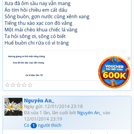
Xưa đã ôm sầu nay vẫn mang
Áo tím hồi chiều em cất dấu
Sông buồn, gợn nước cũng xênh xang
Tiếng thu xào xạc con đò vắng
Một mái chèo khua chiếc lá vàng
Ta hỏi sông ơi, sông có biết
Huế buồn chi rứa có vì trăng
Hương giang ai thả một vầng trăng
Xưa đã ôm sầu nay vẫn mang
Cư sĩ Hàn Yên Tử
☆
☆
☆
☆
☆
Nguyên An_
Ngày gửi: 12/01/2014 23:18
Đã sửa 1 lần, lần cuối bởi
Nguyên An_
vào
12/01/2014 23:19
Có
người thích
1