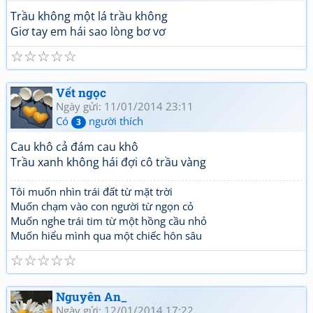
Trầu không một lá trầu không
Giơ tay em hái sao lòng bơ vơ
☆
☆
☆
☆
☆
Vết ngọc
Ngày gửi: 11/01/2014 23:11
Có
người thích
3
Cau khô cả đám cau khô
Trầu xanh không hái đợi cô trầu vàng
Tôi muốn nhìn trái đất từ mặt trời
Muốn chạm vào con người từ ngọn cỏ
Muốn nghe trái tim từ một hồng cầu nhỏ
Muốn hiểu mình qua một chiếc hôn sâu
☆
☆
☆
☆
☆
Nguyên An_
Ngày gửi: 12/01/2014 17:22