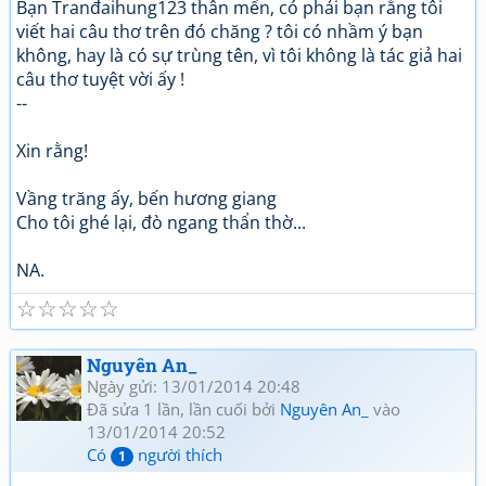
Bạn Tranđaihung123 thân mến, có phải bạn rằng tôi
viết hai câu thơ trên đó chăng ? tôi có nhầm ý bạn
không, hay là có sự trùng tên, vì tôi không là tác giả hai
câu thơ tuyệt vời ấy !
--
Xin rằng!
Vầng trăng ấy, bến hương giang
Cho tôi ghé lại, đò ngang thẩn thờ...
NA.
☆
☆
☆
☆
☆
Nguyên An_
Ngày gửi: 13/01/2014 20:48
Đã sửa 1 lần, lần cuối bởi
Nguyên An_
vào
13/01/2014 20:52
Có
người thích
1