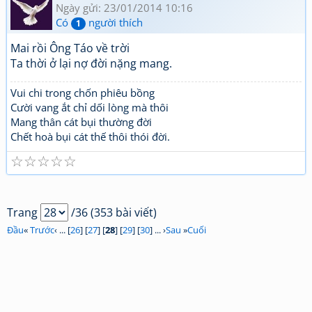
Ngày gửi: 23/01/2014 10:16
Có
người thích
1
Mai rồi Ông Táo về trời
Ta thời ở lại nợ đời nặng mang.
Vui chi trong chốn phiêu bồng
Cười vang ắt chỉ dối lòng mà thôi
Mang thân cát bụi thường đời
Chết hoà bụi cát thế thôi thói đời.
☆
☆
☆
☆
☆
Trang
/36 (353 bài viết)
Đầu
«
Trước
‹ ... [
26
] [
27
] [
28
] [
29
] [
30
] ... ›
Sau
»
Cuối