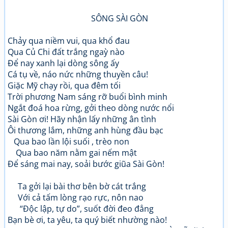
SÔNG SÀI GÒN
Chảy qua niềm vui, qua khổ đau
Qua Củ Chi đất trắng ngaỳ nào
Để nay xanh lại dòng sông ấy
Cá tụ về, náo nức những thuyền câu!
Giặc Mỹ chạy rồi, qua đêm tối
Trời phương Nam sáng rỡ buổi bình minh
Ngắt đoá hoa rừng, gởi theo dòng nước nổi
Sài Gòn ơi! Hãy nhận lấy những ân tình
Ôi thương lắm, những anh hùng đầu bạc
Qua bao lần lội suối , trèo non
Qua bao năm nằm gai nếm mật
Để sáng mai nay, soải bước giũa Sài Gòn!
Ta gởi lại bài thơ bên bờ cát trắng
Với cả tấm lòng rạo rực, nôn nao
“Độc lập, tự do”, suốt đời đeo đẳng
Bạn bè ơi, ta yêu, ta quý biết nhường nào!