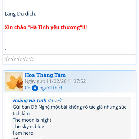
Lãng Du dịch.
Xin chào "Hà Tình yêu thương"!!!
.
☆
☆
☆
☆
☆
Hoa Tháng Tám
Ngày gửi: 11/02/2011 07:52
Có
người thích
4
Hoàng Hà Tĩnh
đã viết:
Gửi bạn Đồ Nghệ một bài không rỏ tác giả nhưng súc
tích lắm
The moon is hight
The sky is blue
I am here