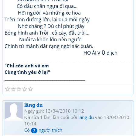
Có dấu chân ngựa đi qua…
Hỡi người, và những xe hoa
Trên con đường lớn, lại qua mỗi ngày
Nhớ chăng ? Dù chỉ phút giây
Bóng hình anh Trỗi , cỏ cây, đất trời…
Nuôi ta khôn lớn nên người
Chình từ mảnh đất rạng ngời sắc xuân.
HO ÀI V Ũ d ịch
"Chỉ còn anh và em
Cùng tình yêu ở lại"
______________________________________
☆
☆
☆
☆
☆
lãng du
Ngày gửi: 13/04/2010 10:12
Đã sửa 1 lần, lần cuối bởi
lãng du
vào 13/04/2010
10:14
Có
người thích
7