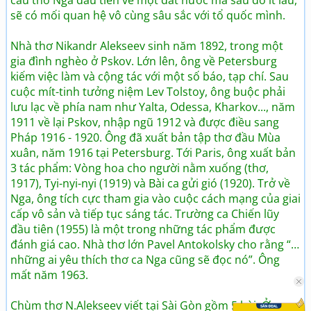
câu thơ Nga đầu tiên về một đất nước mà sau đó ít lâu,
sẽ có mối quan hệ vô cùng sâu sắc với tổ quốc mình.
Nhà thơ Nikandr Alekseev sinh năm 1892, trong một
gia đình nghèo ở Pskov. Lớn lên, ông về Petersburg
kiếm việc làm và cộng tác với một số báo, tạp chí. Sau
cuộc mít-tinh tưởng niệm Lev Tolstoy, ông buộc phải
lưu lạc về phía nam như Yalta, Odessa, Kharkov..., năm
1911 về lại Pskov, nhập ngũ 1912 và được điều sang
Pháp 1916 - 1920. Ông đã xuất bản tập thơ đầu Mùa
xuân, năm 1916 tại Petersburg. Tới Paris, ông xuất bản
3 tác phẩm: Vòng hoa cho người nằm xuống (thơ,
1917), Tyi-nyi-nyi (1919) và Bài ca gửi gió (1920). Trở về
Nga, ông tích cực tham gia vào cuộc cách mạng của giai
cấp vô sản và tiếp tục sáng tác. Trường ca Chiến lũy
đầu tiên (1955) là một trong những tác phẩm được
đánh giá cao. Nhà thơ lớn Pavel Antokolsky cho rằng “…
những ai yêu thích thơ ca Nga cũng sẽ đọc nó”. Ông
mất năm 1963.
Chùm thơ N.Alekseev viết tại Sài Gòn gồm 5 bài: Ở