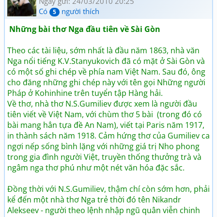
Ngày gửi: 24/03/2010 20:25
Có
người thích
5
Những bài thơ Nga đầu tiên về Sài Gòn
Theo các tài liệu, sớm nhất là đầu năm 1863, nhà văn
Nga nổi tiếng K.V.Stanyukovich đã có mặt ở Sài Gòn và
có một số ghi chép về phía nam Việt Nam. Sau đó, ông
cho đăng những ghi chép này với tên gọi Những người
Pháp ở Kohinhine trên tuyển tập Hàng hải.
Về thơ, nhà thơ N.S.Gumiliev được xem là người đầu
tiên viết về Việt Nam, với chùm thơ 5 bài (trong đó có
bài mang hẳn tựa đề An Nam), viết tại Paris năm 1917,
in thành sách năm 1918. Cảm hứng thơ của Gumiliev ca
ngợi nếp sống bình lặng với những giá trị Nho phong
trong gia đình người Việt, truyền thống thưởng trà và
ngâm nga thơ phú như một nét văn hóa đặc sắc.
Đồng thời với N.S.Gumiliev, thậm chí còn sớm hơn, phải
kể đến một nhà thơ Nga trẻ thời đó tên Nikandr
Alekseev - người theo lệnh nhập ngũ quân viễn chinh