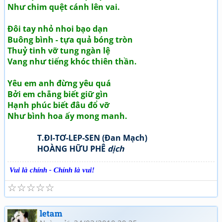
Như chim quệt cánh lên vai.
Đôi tay nhỏ nhoi bạo dạn
Buông bình - tựa quả bóng tròn
Thuỷ tinh vỡ tung ngàn lệ
Vang như tiếng khóc thiên thần.
Yêu em anh đừng yêu quá
Bởi em chẳng biết giữ gìn
Hạnh phúc biết đâu đổ vỡ
Như bình hoa ấy mong manh.
T.ĐI-TƠ-LEP-SEN (Đan Mạch)
HOÀNG HỮU PHÊ
dịch
Vui là chính - Chính là vui!
☆
☆
☆
☆
☆
letam