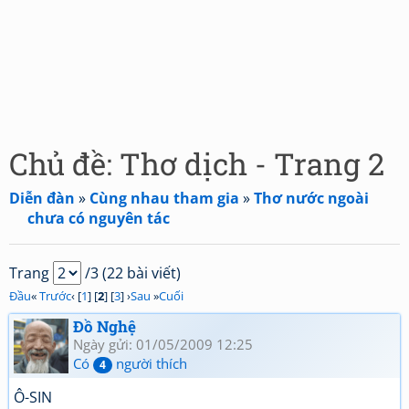
Chủ đề: Thơ dịch - Trang 2
Diễn đàn
»
Cùng nhau tham gia
»
Thơ nước ngoài
chưa có nguyên tác
Trang
/3 (22 bài viết)
Đầu
«
Trước
‹ [
1
] [
2
] [
3
] ›
Sau
»
Cuối
Đồ Nghệ
Ngày gửi: 01/05/2009 12:25
Có
người thích
4
Ô-SIN