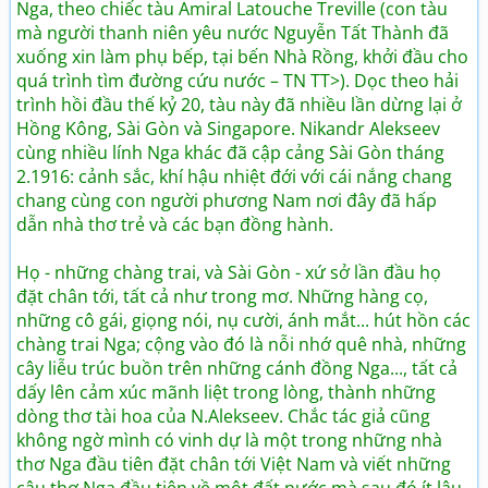
Nga, theo chiếc tàu Amiral Latouche Treville (con tàu
mà người thanh niên yêu nước Nguyễn Tất Thành đã
xuống xin làm phụ bếp, tại bến Nhà Rồng, khởi đầu cho
quá trình tìm đường cứu nước – TN TT>). Dọc theo hải
trình hồi đầu thế kỷ 20, tàu này đã nhiều lần dừng lại ở
Hồng Kông, Sài Gòn và Singapore. Nikandr Alekseev
cùng nhiều lính Nga khác đã cập cảng Sài Gòn tháng
2.1916: cảnh sắc, khí hậu nhiệt đới với cái nắng chang
chang cùng con người phương Nam nơi đây đã hấp
dẫn nhà thơ trẻ và các bạn đồng hành.
Họ - những chàng trai, và Sài Gòn - xứ sở lần đầu họ
đặt chân tới, tất cả như trong mơ. Những hàng cọ,
những cô gái, giọng nói, nụ cười, ánh mắt... hút hồn các
chàng trai Nga; cộng vào đó là nỗi nhớ quê nhà, những
cây liễu trúc buồn trên những cánh đồng Nga..., tất cả
dấy lên cảm xúc mãnh liệt trong lòng, thành những
dòng thơ tài hoa của N.Alekseev. Chắc tác giả cũng
không ngờ mình có vinh dự là một trong những nhà
thơ Nga đầu tiên đặt chân tới Việt Nam và viết những