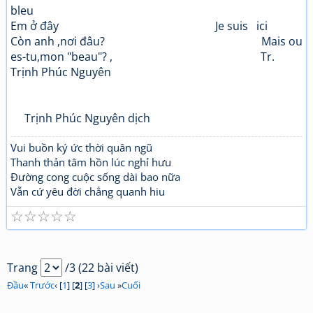
bleu
Em ở đây Je suis ici
Còn anh ,nơi đâu? Mais ou
es-tu,mon "beau"? , Tr.
Trịnh Phúc Nguyên
Trịnh Phúc Nguyên dịch
Vui buồn ký ức thời quân ngũ
Thanh thản tâm hồn lúc nghỉ hưu
Đường cong cuộc sống dài bao nữa
Vẫn cứ yêu đời chẳng quanh hiu
☆
☆
☆
☆
☆
Trang
/3 (22 bài viết)
Đầu
«
Trước
‹ [
1
] [
2
] [
3
] ›
Sau
»
Cuối