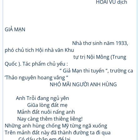
HOÀI VŨ dịch
GIẢ MẠN
Nhà thơ sinh năm 1933,
phó chủ tich Hội nhà văn Khu
tự trị Nội Mông (Trung
Quốc ). Tác phẩm chủ yếu :
“ Giả Mạn thi tuyển “, trường ca
‘Thảo nguyên hoang vắng “
NHÓ MÃI NGƯỜI ANH HÙNG
Anh Trỗi đang ngủ yên
Giũa lòng đất mẹ
Mảnh đất nuôi nấng anh
Nay càng thêm thiêng liêng!
Những anh hùng chống Mỹ từng ngã xuống
Trên mảnh đất này đã thành đường ta đi qua
Có dấu chân em để lại