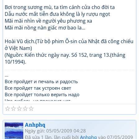
Bơi trong sương mù, ta tìm cánh cửa cho đời ta
Dẫu nước mắt tiễn đưa không là ly rượu ngọt
Mãi mãi nhìn về người yêu phương xa
Mãi mãi nồng nàn giấc mơ bao la...
Hoài Vũ dịch.(Từ bộ phim Ô-sin của Nhật đã công chiếu
ở Việt Nam)
(Nguồn: Kiến thức ngày nay. Số 152, trang 13.(tháng
10/1994).
...
Все пройдет и печаль и радость
Все пройдет так устроен свет
Все пройдет только верить надо
Что любовь не проходит нет ..
☆
☆
☆
☆
☆
Anhphq
Ngày gửi: 05/05/2009 04:28
Đã sửa 1 lần, lần cuối bởi
Anhphq
vào 07/05/2009