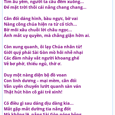
Tìm âu yếm, người ta cầu đêm xuống...
Để mặt trời thôi cái nắng chang chang...
Cân đối dáng hình, bầu ngực, bờ vai
Nàng công chúa hiện ra từ cổ tích...
Bờ môi xâu chuỗi lời châu ngọc...
Ánh mắt uy quyền, mà chẳng giận hờn ai.
Còn xung quanh, ôi lạy Chúa nhân từ!
Giới quý phái Sài Gòn mồ hôi nhễ nhại
Các đầm nhảy vắt người khoang ghế
Vẻ bơ phờ, thiếu ngủ, thờ ơ.
Duy một nàng diện bộ đồ voan
Con linh dương – mại mềm, cân đối
Vẫn uyển chuyển lướt quanh sàn ván
Thật hút hồn cô gái trẻ xinh!
Có điều gì sau dáng dịu dàng kia...
Mắt gặp mắt dường tia nắng đốt
Mà không lẽ, nắng Sài Gòn nóng bỏng