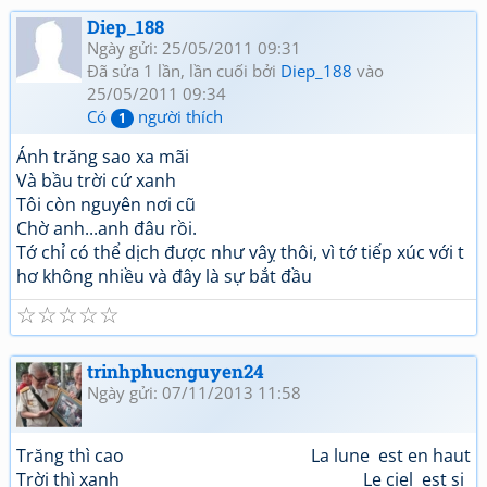
Diep_188
Ngày gửi: 25/05/2011 09:31
Đã sửa 1 lần, lần cuối bởi
Diep_188
vào
25/05/2011 09:34
Có
người thích
1
Ánh trăng sao xa mãi
Và bầu trời cứ xanh
Tôi còn nguyên nơi cũ
Chờ anh...anh đâu rồi.
Tớ chỉ có thể dịch được như vâỵ thôi, vì tớ tiếp xúc với t
hơ không nhiều và đây là sự bắt đầu
☆
☆
☆
☆
☆
trinhphucnguyen24
Ngày gửi: 07/11/2013 11:58
Trăng thì cao La lune est en haut
Trời thì xanh Le ciel est si