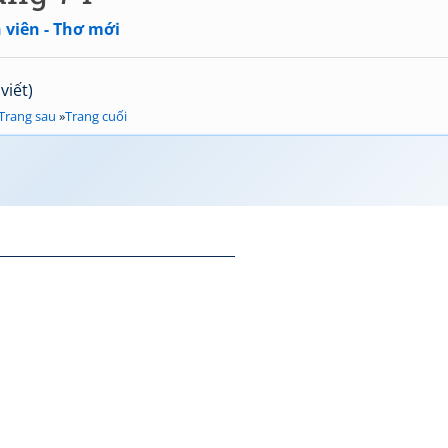
 viên - Thơ mới
viết)
Trang sau
»
Trang cuối
__________________________________