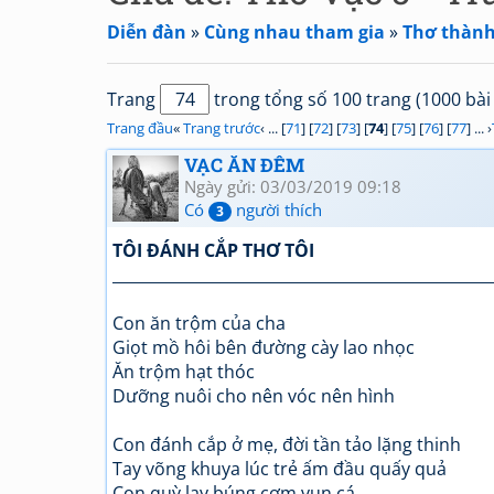
Diễn đàn
»
Cùng nhau tham gia
»
Thơ thành
Trang
trong tổng số 100 trang (1000 bài 
Trang đầu
«
Trang trước
‹ ... [
71
] [
72
] [
73
] [
74
] [
75
] [
76
] [
77
] ... ›
VẠC ĂN ĐÊM
Ngày gửi: 03/03/2019 09:18
Có
người thích
3
TÔI ĐÁNH CẮP THƠ TÔI
_________________________________________________
Con ăn trộm của cha
Giọt mồ hôi bên đường cày lao nhọc
Ăn trộm hạt thóc
Dưỡng nuôi cho nên vóc nên hình
Con đánh cắp ở mẹ, đời tần tảo lặng thinh
Tay võng khuya lúc trẻ ấm đầu quấy quả
Con quỳ lạy búng cơm vụn cá