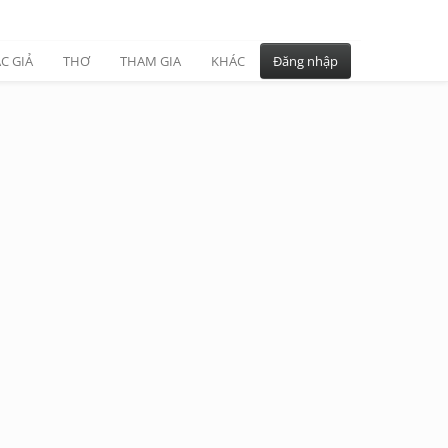
C GIẢ
THƠ
THAM GIA
KHÁC
Đăng nhập