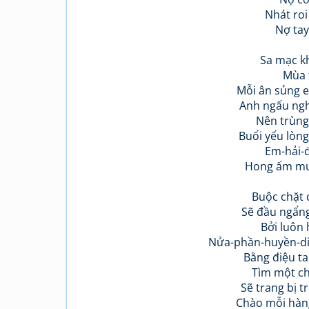
Nhát roi
Nợ tay
Sa mạc k
Mùa t
Mỗi ân sủng 
Anh ngấu ngh
Nên trùng
Buổi yếu lòn
Em-hải-
Hong ấm muộ
Buộc chặt 
Sẽ đầu ngẩng
Bởi luôn 
Nửa-phần-huyền-di
Bằng điệu t
Tìm một ch
Sẽ trang bị 
Chào mỗi hàng