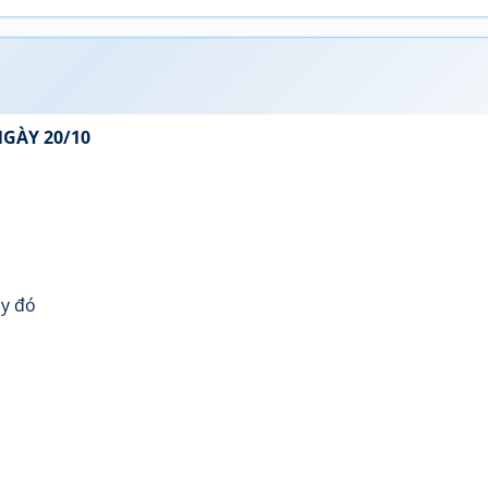
GÀY 20/10
ày đó