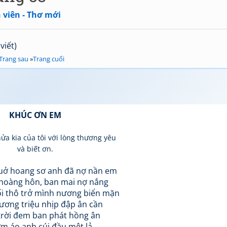
 viên - Thơ mới
viết)
Trang sau
»
Trang cuối
KHÚC ƠN EM
a kia của tôi với lòng thương yêu
và biết ơn.
huở hoang sơ anh đã nợ nần em
hoàng hôn, ban mai nợ nắng
i thô trở mình nương biển mặn
ương triệu nhịp đập ân cần
trời đem ban phát hồng ân
m áo anh cúi đầu mệt lả