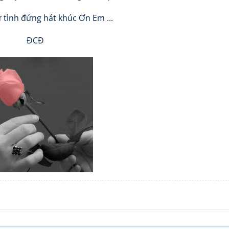
ữ tình đứng hát khúc Ơn Em ...
ĐCĐ