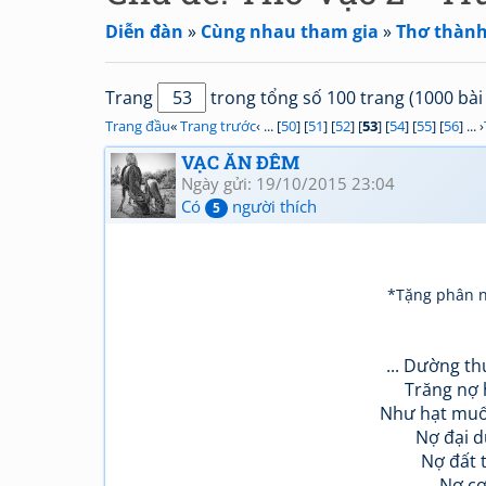
Diễn đàn
»
Cùng nhau tham gia
»
Thơ thành
Trang
trong tổng số 100 trang (1000 bài 
Trang đầu
«
Trang trước
‹ ... [
50
] [
51
] [
52
] [
53
] [
54
] [
55
] [
56
] ... ›
VẠC ĂN ĐÊM
Ngày gửi: 19/10/2015 23:04
Có
người thích
5
*Tặng phân nử
... Dường t
Trăng nợ 
Như hạt muố
Nợ đại d
Nợ đất 
Nợ cơ