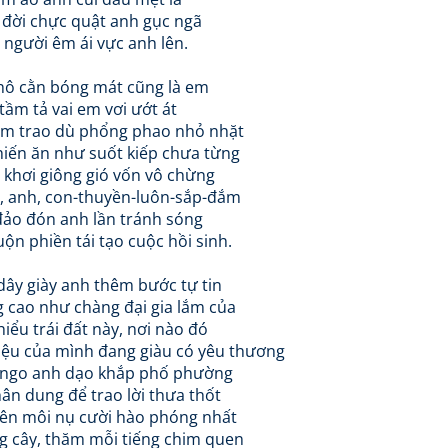
 đời chực quật anh gục ngã
 người êm ái vực anh lên.
hô cằn bóng mát cũng là em
ầm tả vai em vơi ướt át
em trao dù phổng phao nhỏ nhặt
iến ăn như suốt kiếp chưa từng
 khơi giông gió vốn vô chừng
g, anh, con-thuyền-luôn-sắp-đắm
đảo đón anh lần tránh sóng
n phiền tái tạo cuộc hồi sinh.
dây giày anh thêm bước tự tin
 cao như chàng đại gia lắm của
hiểu trái đất này, nơi nào đó
ệu của mình đang giàu có yêu thương
ango anh dạo khắp phố phường
ân dung để trao lời thưa thốt
trên môi nụ cười hào phóng nhất
 cây, thăm mỗi tiếng chim quen