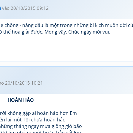
ũ
vào 20/10/2015 09:12
 chồng - nàng dâu là một trong những bi kịch muôn đời củ
ại có thể hoá giải được. Mong vậy. Chúc ngày mới vui.
ào 20/10/2015 10:21
HOÀN HẢO
trời không gặp ai hoàn hảo hơn Em
iện lại một Tôi-chưa-hoàn-hảo
 những tháng ngày mưa giông gió bão
đã khám phá ra một hoàn-hảo-rất Em