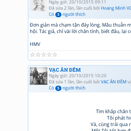
Ngày gửi: 20/10/2015 09:11
Đã sửa 2 lần, lần cuối bởi
Hoàng Minh V
Có
người thích
3
Đơn giản mà chạm tận đáy lòng. Mâu thuẫn mẹ
hội. Tác giả, chỉ vài lời chân tình, biết đâu, l
HMV
☆
☆
☆
☆
☆
VẠC ĂN ĐÊM
Ngày gửi: 20/10/2015 10:20
Đã sửa 1 lần, lần cuối bởi
VẠC ĂN ĐÊM
v
Có
người thích
5
Tìm khắp chân 
Tôi phát h
Và, cùng trải qua
Một Tôi-tốt-hơn 