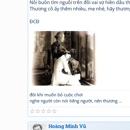
Nỗi buồn tìm nguôi trên đôi vai vợ hiền dâu t
Thương cô ấy thêm nhiều, mẹ nhé, hãy thươn
ĐCĐ
đôi khi muốn bỏ cuộc chơi
nghe người còn nói tiếng người, nên thương ...
☆
☆
☆
☆
☆
Hoàng Minh Vũ