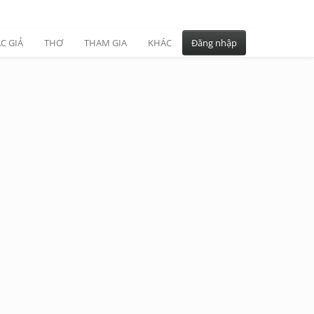
C GIẢ
THƠ
THAM GIA
KHÁC
Đăng nhập