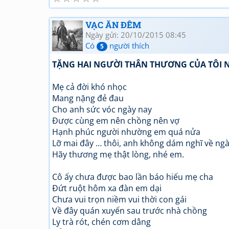
VẠC ĂN ĐÊM
Ngày gửi: 20/10/2015 08:45
Có
người thích
5
TẶNG HAI NGƯỜI THÂN THƯƠNG CỦA TÔI N
Mẹ cả đời khó nhọc
Mang nặng đẻ đau
Cho anh sức vóc ngày nay
Được cùng em nên chồng nên vợ
Hạnh phúc người nhường em quá nửa
Lỡ mai đây … thôi, anh không dám nghĩ về ng
Hãy thương mẹ thật lòng, nhé em.
Cô ấy chưa được bao lần báo hiếu mẹ cha
Đứt ruột hôm xa đàn em dại
Chưa vui trọn niềm vui thời con gái
Về đây quán xuyến sau trước nhà chồng
Ly trà rót, chén cơm dâng