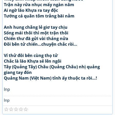
Trận này rửa nhục mấy ngàn năm
Ai ngờ lão Khựa ra tay độc
Tướng cá quân tôm trắng bãi nằm
Anh hung chẳng lẻ giơ tay chịu
Sống mái thôi thì một trận thôi
Chiến thư đã gửi vài tháng nửa
Đôi bên tử chiến…chuyện chắc rồi…
Ví thử đôi bên cùng thọ tử
Chắc là lão Khựa sẻ lên ngôi
Tây (Quảng Tây) Châu (Quảng Châu) nhị quảng
giang tay đón
Quảng Nam (Việt Nam) tỉnh ấy thuộc ta rồi…!
lnp
lnp
☆
☆
☆
☆
☆