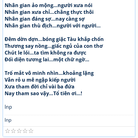
Nhân gian ảo mộng…người xưa nói
Nhân gian xưa chỉ…chẳng thực thôi
Nhân gian đáng sợ…nay càng sợ
Nhân gian thù địch…người với người…
Đêm dờn dợn…bóng giặc Tàu khắp chốn
Thương say nồng…giấc ngủ của con thơ
Chút le lói…ta tìm không ra được
Đối diện tương lai…một chữ ngờ…
Trố mắt vô minh nhìn…khoảng lặng
Vẫn rỏ u mê ngập kiếp người
Xưa tham đời chỉ vài ba đứa
Nay tham sao vậy…Tổ tiên ơi…!
lnp
lnp
☆
☆
☆
☆
☆