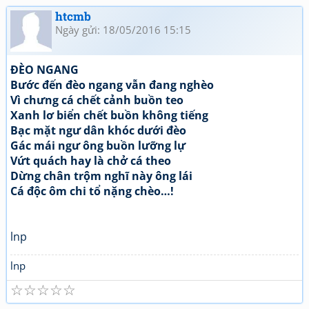
htcmb
Ngày gửi: 18/05/2016 15:15
ĐÈO NGANG
Bước đến đèo ngang vẫn đang nghèo
Vì chưng cá chết cảnh buồn teo
Xanh lơ biển chết buồn không tiếng
Bạc mặt ngư dân khóc dưới đèo
Gác mái ngư ông buồn lưỡng lự
Vứt quách hay là chở cá theo
Dừng chân trộm nghĩ này ông lái
Cá độc ôm chi tổ nặng chèo…!
lnp
lnp
☆
☆
☆
☆
☆