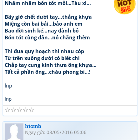
Nhăm nhăm bốn tốt mỗi…Tàu xì…
Bây giờ chết dưới tay…thằng khựa
Miệng còn bai bải…bảo anh em
Bao đời sinh kế…nay đành bỏ
Bốn tốt cùng dân…nó chẳng thèm
Thi đua quy hoạch thi nhau cóp
Từ trên xuống dưới có biết chi
Chắp tay cung kính thưa ông khựa…
Tất cả phần ông…cháu phong bì…!
lnp
lnp
☆
☆
☆
☆
☆
htcmb
Ngày gửi: 08/05/2016 05:06