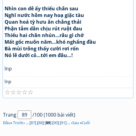
Nhìn con dê ấy thiếu chân sau
Nghĩ nước hôm nay hoạ giặc tàu
Quan hoá tỳ hưu ăn chẳng thải
Phận tằm dân chịu rút ruột đau
Thiếu hai chân nhún…râu gì chớ
Mất gốc muôn năm…khó nghẩng đầu
Bà mùi trông thấy cười rơi rốn
Nó lê dưới cỏ…tới em đâu…!
lnp
lnp
☆
☆
☆
☆
☆
Trang
/100 (1000 bài viết)
Đầu
«
Trước
‹ ... [
87
] [
88
] [
89
] [
90
] [
91
] ... ›
Sau
»
Cuối