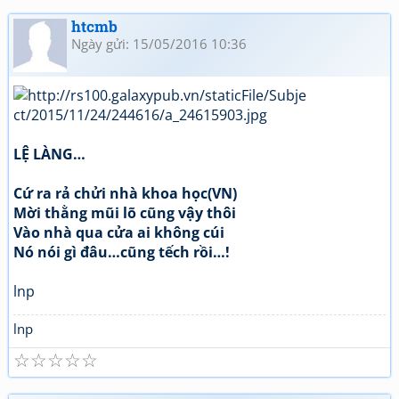
htcmb
Ngày gửi: 15/05/2016 10:36
LỆ LÀNG…
Cứ ra rả chửi nhà khoa học(VN)
Mời thằng mũi lõ cũng vậy thôi
Vào nhà qua cửa ai không cúi
Nó nói gì đâu…cũng tếch rồi…!
lnp
lnp
☆
☆
☆
☆
☆