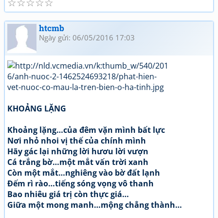
☆
☆
☆
☆
☆
htcmb
Ngày gửi: 06/05/2016 17:03
KHOẢNG LẶNG
Khoảng lặng…của đêm vặn mình bất lực
Nơi nhỏ nhoi vị thế của chính mình
Hãy gác lại những lời hươu lời vượn
Cá trắng bờ…một mắt vấn trời xanh
Còn một mắt…nghiêng vào bờ đất lạnh
Đếm rì rào…tiếng sóng vọng vô thanh
Bao nhiêu giá trị còn thực giá…
Giữa một mong manh…mộng chẳng thành…