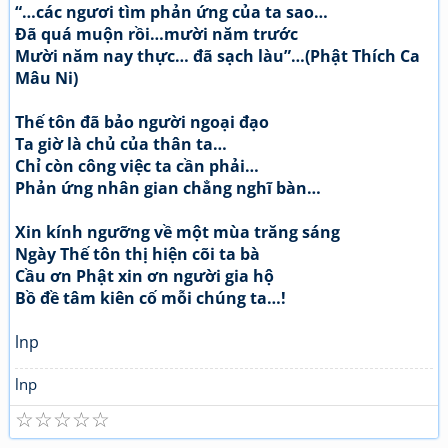
“…các ngươi tìm phản ứng của ta sao…
Đã quá muộn rồi…mười năm trước
Mười năm nay thực… đã sạch làu”…(Phật Thích Ca
Mâu Ni)
Thế tôn đã bảo người ngoại đạo
Ta giờ là chủ của thân ta…
Chỉ còn công việc ta cần phải…
Phản ứng nhân gian chẳng nghĩ bàn…
Xin kính ngưỡng về một mùa trăng sáng
Ngày Thế tôn thị hiện cõi ta bà
Cầu ơn Phật xin ơn người gia hộ
Bồ đề tâm kiên cố mỗi chúng ta…!
lnp
lnp
☆
☆
☆
☆
☆