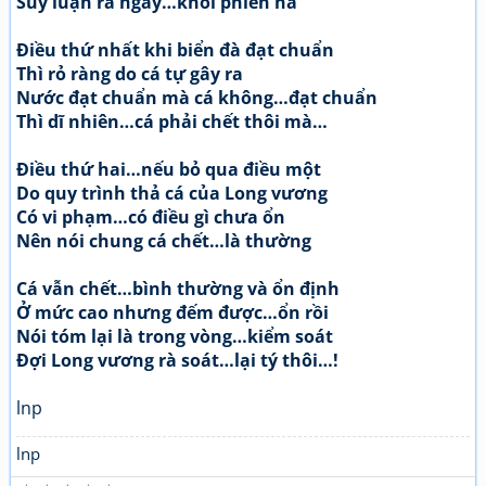
Suy luận ra ngay…khỏi phiền hà
Điều thứ nhất khi biển đà đạt chuẩn
Thì rỏ ràng do cá tự gây ra
Nước đạt chuẩn mà cá không…đạt chuẩn
Thì dĩ nhiên…cá phải chết thôi mà…
Điều thứ hai…nếu bỏ qua điều một
Do quy trình thả cá của Long vương
Có vi phạm…có điều gì chưa ổn
Nên nói chung cá chết…là thường
Cá vẫn chết…bình thường và ổn định
Ở mức cao nhưng đếm được…ổn rồi
Nói tóm lại là trong vòng…kiểm soát
Đợi Long vương rà soát…lại tý thôi…!
lnp
lnp