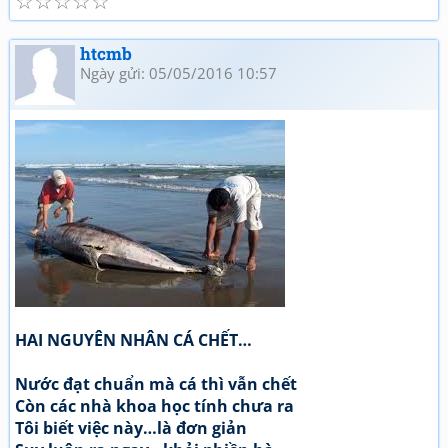
☆
☆
☆
☆
☆
htcmb
Ngày gửi: 05/05/2016 10:57
HAI NGUYÊN NHÂN CÁ CHẾT…
Nước đạt chuẩn mà cá thì vẫn chết
Còn các nhà khoa học tính chưa ra
Tôi biết việc này…là đơn giản